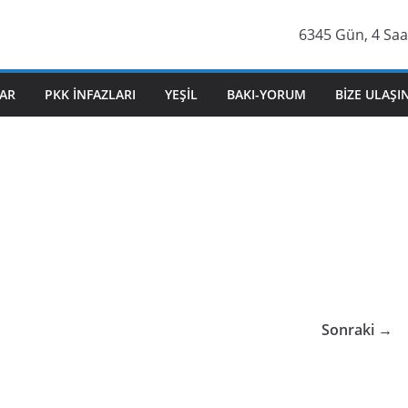
6345 Gün, 4 Saa
AR
PKK İNFAZLARI
YEŞIL
BAKI-YORUM
BIZE ULAŞI
Sonraki →