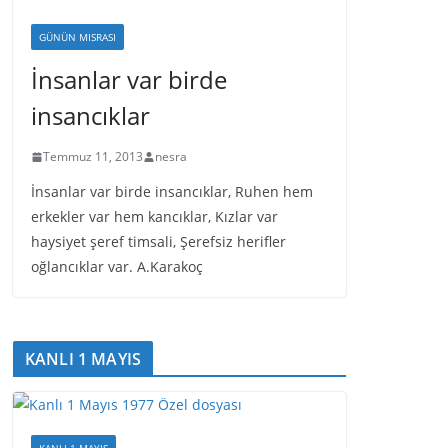
GÜNÜN MISRASI
İnsanlar var birde
insancıklar
Temmuz 11, 2013
nesra
İnsanlar var birde insancıklar, Ruhen hem
erkekler var hem kancıklar, Kızlar var
haysiyet şeref timsali, Şerefsiz herifler
oğlancıklar var. A.Karakoç
KANLI 1 MAYIS