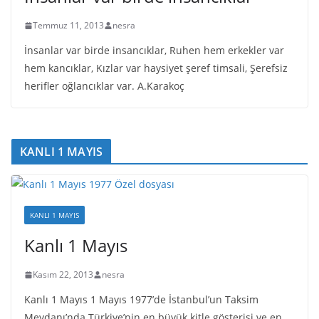
Temmuz 11, 2013
nesra
İnsanlar var birde insancıklar, Ruhen hem erkekler var
hem kancıklar, Kızlar var haysiyet şeref timsali, Şerefsiz
herifler oğlancıklar var. A.Karakoç
KANLI 1 MAYIS
KANLI 1 MAYIS
Kanlı 1 Mayıs
Kasım 22, 2013
nesra
Kanlı 1 Mayıs 1 Mayıs 1977’de İstanbul’un Taksim
Meydanı’nda Türkiye’nin en büyük kitle gösterisi ve en