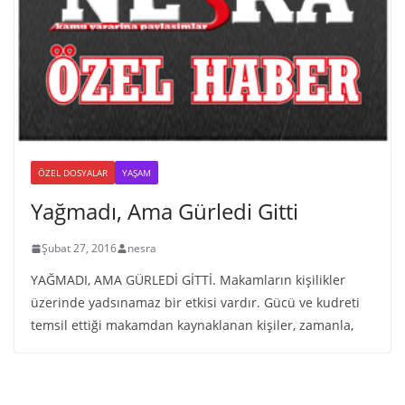
ÖZEL DOSYALAR
YAŞAM
Yağmadı, Ama Gürledi Gitti
Şubat 27, 2016
nesra
YAĞMADI, AMA GÜRLEDİ GİTTİ. Makamların kişilikler
üzerinde yadsınamaz bir etkisi vardır. Gücü ve kudreti
temsil ettiği makamdan kaynaklanan kişiler, zamanla,