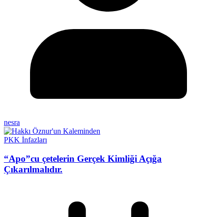
nesra
PKK İnfazları
“Apo”cu çetelerin Gerçek Kimliği Açığa
Çıkarılmalıdır.