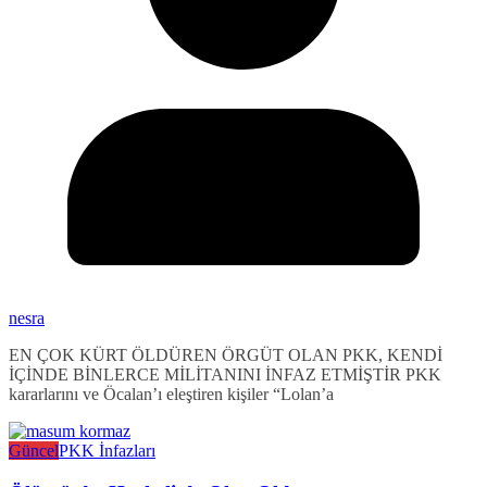
nesra
EN ÇOK KÜRT ÖLDÜREN ÖRGÜT OLAN PKK, KENDİ
İÇİNDE BİNLERCE MİLİTANINI İNFAZ ETMİŞTİR PKK
kararlarını ve Öcalan’ı eleştiren kişiler “Lolan’a
Güncel
PKK İnfazları