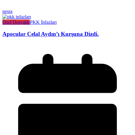
nesra
Özel Dosyalar
PKK İnfazları
Apocular Celal Aydın’ı Kurşuna Dizdi.