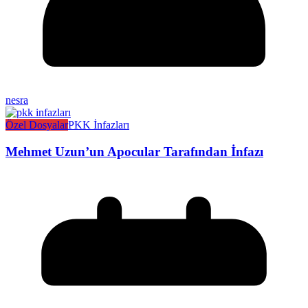
nesra
Özel Dosyalar
PKK İnfazları
Mehmet Uzun’un Apocular Tarafından İnfazı