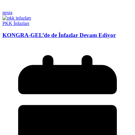
nesra
PKK İnfazları
KONGRA-GEL’de de İnfazlar Devam Ediyor