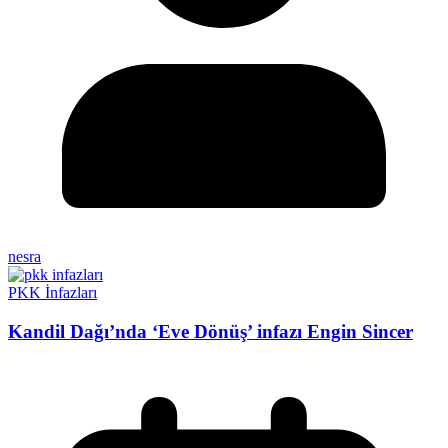
nesra
PKK İnfazları
Kandil Dağı’nda ‘Eve Dönüş’ infazı Engin Sincer