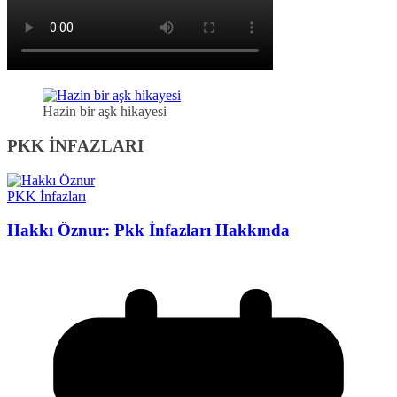
Hazin bir aşk hikayesi
PKK İNFAZLARI
PKK İnfazları
Hakkı Öznur: Pkk İnfazları Hakkında