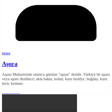
nesra
Aşura
Aşura Muharremin onuncu gününe “aşura” denilir. Türkiye’de aşura
veya aşure denilince; akla bakla, nohut, kuru fasülye, buğday, kuru
incir, kestane,
Read More