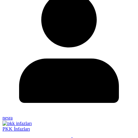
nesra
PKK İnfazları