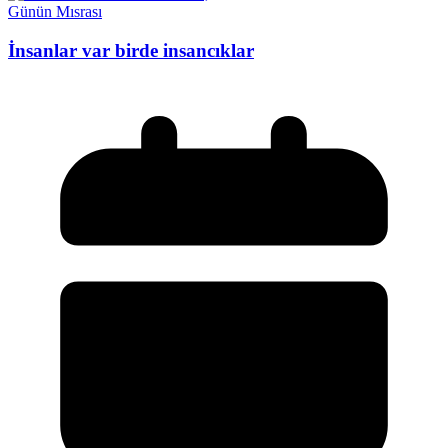
Günün Mısrası
İnsanlar var birde insancıklar