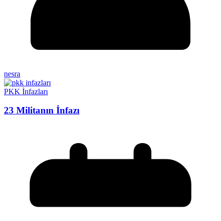
nesra
PKK İnfazları
23 Militanın İnfazı