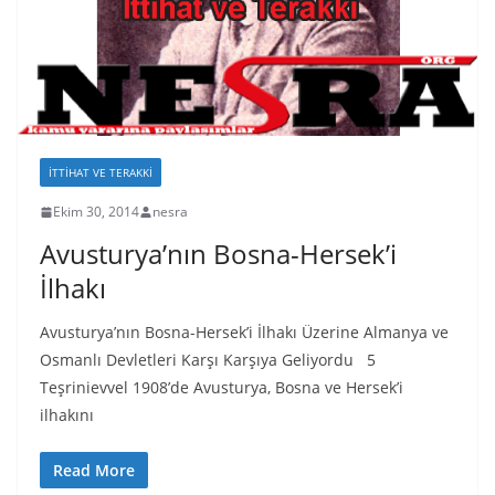
İTTIHAT VE TERAKKI
Ekim 30, 2014
nesra
Avusturya’nın Bosna-Hersek’i
İlhakı
Avusturya’nın Bosna-Hersek’i İlhakı Üzerine Almanya ve
Osmanlı Devletleri Karşı Karşıya Geliyordu 5
Teşrinievvel 1908’de Avusturya, Bosna ve Hersek’i
ilhakını
Read More