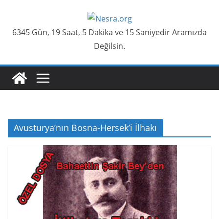
Skip
to
6345 Gün, 19 Saat, 5 Dakika ve 15 Saniyedir Aramızda
content
Değilsin.
Avusturya’nın Bosna-Hersek’i İlhakı