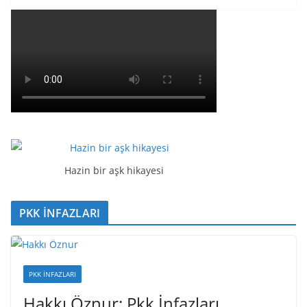
Hazin bir aşk hikayesi
PKK İNFAZLARI
PKK İNFAZLARI
Hakkı Öznur: Pkk İnfazları