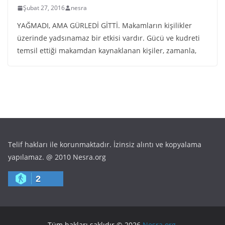
Şubat 27, 2016
nesra
YAĞMADI, AMA GÜRLEDİ GİTTİ. Makamların kişilikler
üzerinde yadsınamaz bir etkisi vardır. Gücü ve kudreti
temsil ettiği makamdan kaynaklanan kişiler, zamanla,
Telif hakları ile korunmaktadır. İzinsiz alıntı ve kopyalama
yapılamaz. @ 2010 Nesra.org
2
Tüm hakları saklıdır © 2026
Nesra.org
.