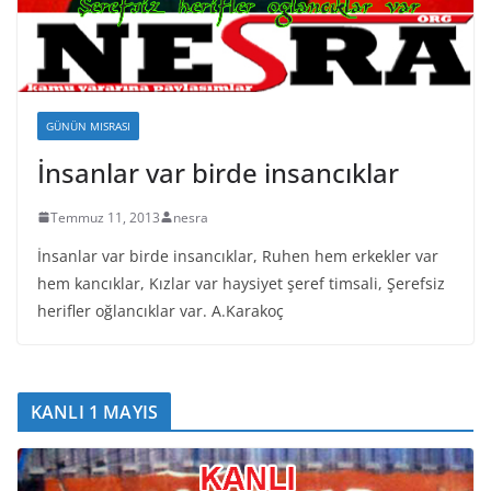
GÜNÜN MISRASI
İnsanlar var birde insancıklar
Temmuz 11, 2013
nesra
İnsanlar var birde insancıklar, Ruhen hem erkekler var
hem kancıklar, Kızlar var haysiyet şeref timsali, Şerefsiz
herifler oğlancıklar var. A.Karakoç
KANLI 1 MAYIS