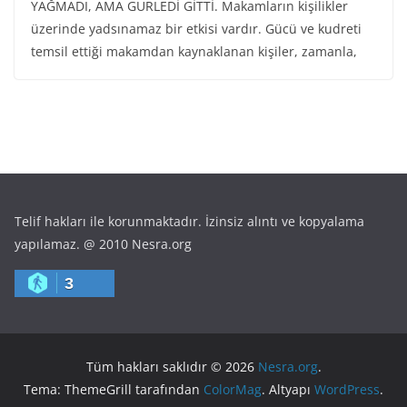
YAĞMADI, AMA GÜRLEDİ GİTTİ. Makamların kişilikler
üzerinde yadsınamaz bir etkisi vardır. Gücü ve kudreti
temsil ettiği makamdan kaynaklanan kişiler, zamanla,
Telif hakları ile korunmaktadır. İzinsiz alıntı ve kopyalama
yapılamaz. @ 2010 Nesra.org
3
Tüm hakları saklıdır © 2026
Nesra.org
.
Tema: ThemeGrill tarafından
ColorMag
. Altyapı
WordPress
.