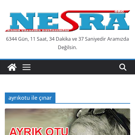
Skip
to
content
6344 Gün, 11 Saat, 34 Dakika ve 38 Saniyedir Aramızda
Değilsin.
ayrıkotu ile çınar