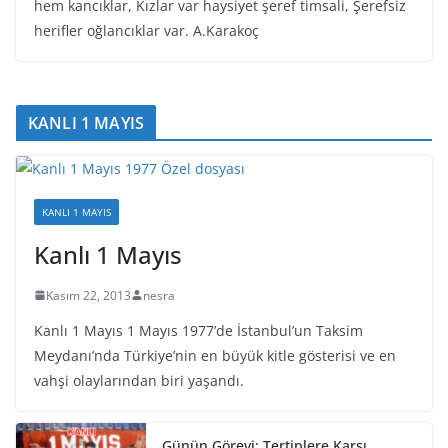
hem kancıklar, Kızlar var haysiyet şeref timsali, Şerefsiz
herifler oğlancıklar var. A.Karakoç
KANLI 1 MAYIS
KANLI 1 MAYIS
Kanlı 1 Mayıs
Kasım 22, 2013
nesra
Kanlı 1 Mayıs 1 Mayıs 1977’de İstanbul’un Taksim
Meydanı’nda Türkiye’nin en büyük kitle gösterisi ve en
vahşi olaylarından biri yaşandı.
Günün Görevi: Tertiplere Karşı