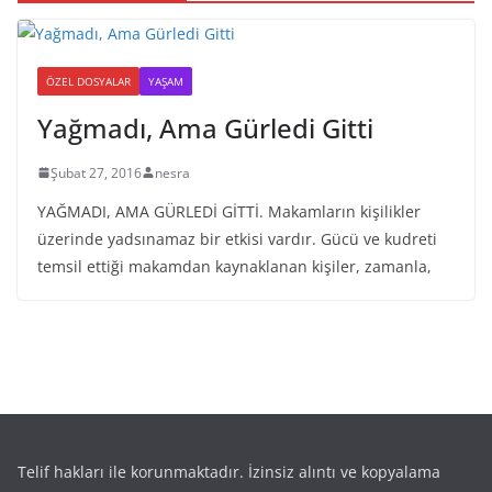
ÖZEL DOSYALAR
YAŞAM
Yağmadı, Ama Gürledi Gitti
Şubat 27, 2016
nesra
YAĞMADI, AMA GÜRLEDİ GİTTİ. Makamların kişilikler
üzerinde yadsınamaz bir etkisi vardır. Gücü ve kudreti
temsil ettiği makamdan kaynaklanan kişiler, zamanla,
Telif hakları ile korunmaktadır. İzinsiz alıntı ve kopyalama