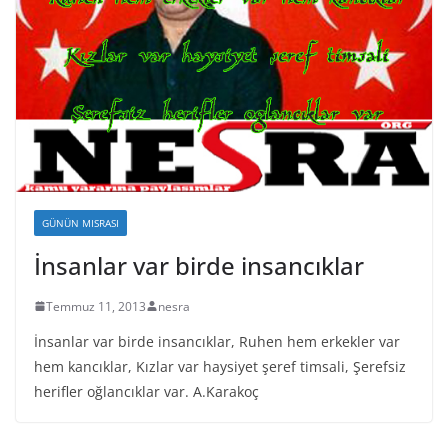
GÜNÜN MISRASI
İnsanlar var birde insancıklar
Temmuz 11, 2013
nesra
İnsanlar var birde insancıklar, Ruhen hem erkekler var
hem kancıklar, Kızlar var haysiyet şeref timsali, Şerefsiz
herifler oğlancıklar var. A.Karakoç