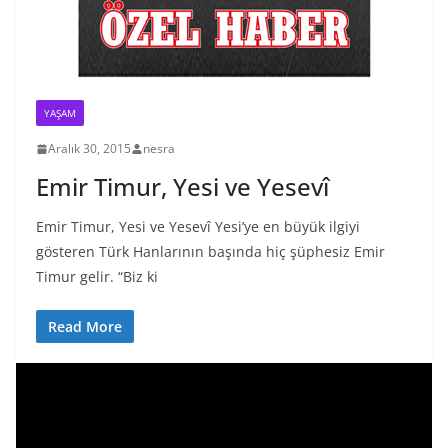
YAŞAM
Aralık 30, 2015
nesra
Emir Timur, Yesi ve Yesevî
Emir Timur, Yesi ve Yesevî Yesi’ye en büyük ilgiyi
gösteren Türk Hanlarının başında hiç şüphesiz Emir
Timur gelir. “Biz ki
Read More
V
i
d