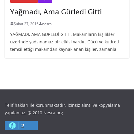
Yağmadı, Ama Gürledi Gitti
Şubat 27, 2016
nesra
YAĞMADI, AMA GÜRLEDİ GİTTİ. Makamların kişilikler
üzerinde yadsınamaz bir etkisi vardır. Gücü ve kudreti
temsil ettiği makamdan kaynaklanan kişiler, zamanla,
Telif hakları ile korunmaktadır. İzinsiz alıntı ve kopyalama
yapılamaz. @ 2010 Nesra.org
2