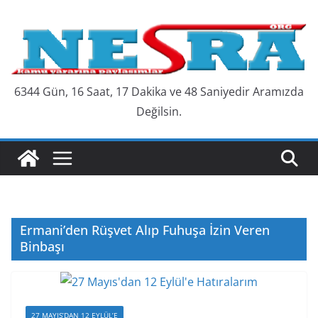
Skip
to
content
6344 Gün, 16 Saat, 17 Dakika ve 48 Saniyedir Aramızda
Değilsin.
Ermani’den Rüşvet Alıp Fuhuşa İzin Veren
Binbaşı
27 MAYIS’DAN 12 EYLÜL’E