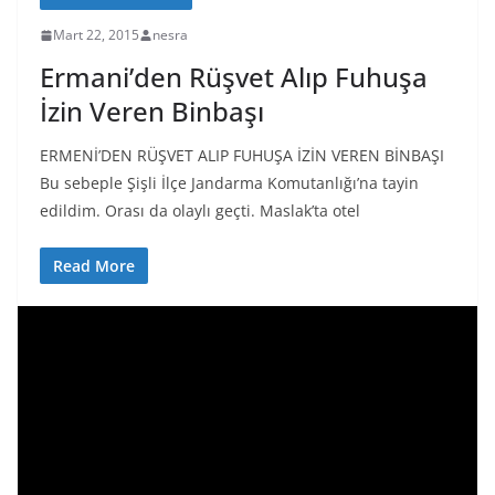
Mart 22, 2015
nesra
Ermani’den Rüşvet Alıp Fuhuşa
İzin Veren Binbaşı
ERMENİ’DEN RÜŞVET ALIP FUHUŞA İZİN VEREN BİNBAŞI
Bu sebeple Şişli İlçe Jandarma Komutanlığı’na tayin
edildim. Orası da olaylı geçti. Maslak’ta otel
Read More
V
i
d
e
o
o
y