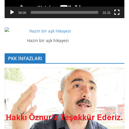
n
a
00:00
01:31
t
ı
c
ı
Hazin bir aşk hikayesi
PKK İNFAZLARI