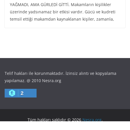
YAĞMADI, AMA GÜRLEDİ GİTTİ. Makamların kişilikler
üzerinde yadsınamaz bir etkisi vardır. Gücü ve kudreti
temsil ettiği makamdan kaynaklanan kişiler, zamanla,
Telif hakları ile korunmaktadır. İzinsiz alıntı ve kopyalama
yapılamaz. @ 2010 Nesra.org
2
Tüm hakları saklıdır © 2026
Nesra.org
.
Tema: ThemeGrill tarafından
ColorMag
. Altyapı
WordPress
.