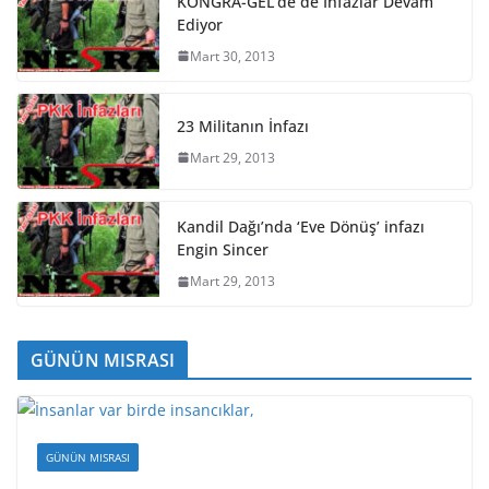
KONGRA-GEL’de de İnfazlar Devam
Ediyor
Mart 30, 2013
23 Militanın İnfazı
Mart 29, 2013
Kandil Dağı’nda ‘Eve Dönüş’ infazı
Engin Sincer
Mart 29, 2013
GÜNÜN MISRASI
GÜNÜN MISRASI