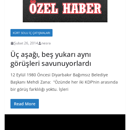
KÜRT SOLU İÇ ÇATIŞMALARI
Şubat 26, 2014
nesra
Üç aşağı, beş yukarı aynı
görüşleri savunuyorlardı
12 Eylül 1980 Öncesi Diyarbakır Bağımsız Belediye
Başkanı Mehdi Zana: “Özünde her iki KDP’nin arasında
bir görüş farklılığı yoktu. İşleri
Read More
V
i