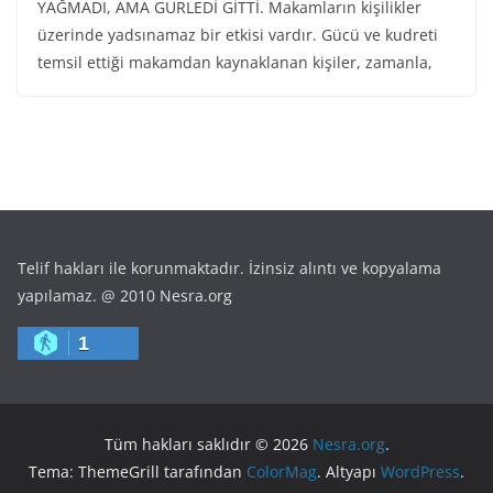
YAĞMADI, AMA GÜRLEDİ GİTTİ. Makamların kişilikler
üzerinde yadsınamaz bir etkisi vardır. Gücü ve kudreti
temsil ettiği makamdan kaynaklanan kişiler, zamanla,
Telif hakları ile korunmaktadır. İzinsiz alıntı ve kopyalama
yapılamaz. @ 2010 Nesra.org
1
Tüm hakları saklıdır © 2026
Nesra.org
.
Tema: ThemeGrill tarafından
ColorMag
. Altyapı
WordPress
.