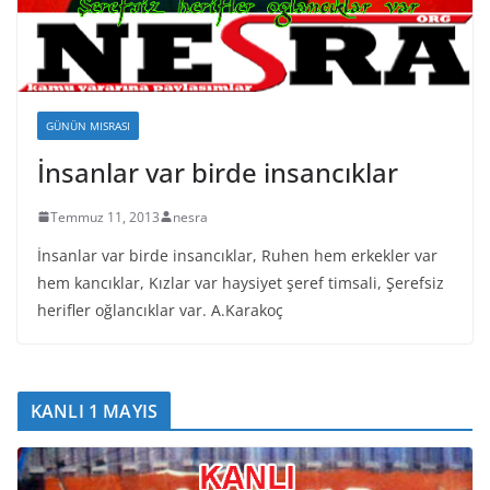
GÜNÜN MISRASI
İnsanlar var birde insancıklar
Temmuz 11, 2013
nesra
İnsanlar var birde insancıklar, Ruhen hem erkekler var
hem kancıklar, Kızlar var haysiyet şeref timsali, Şerefsiz
herifler oğlancıklar var. A.Karakoç
KANLI 1 MAYIS