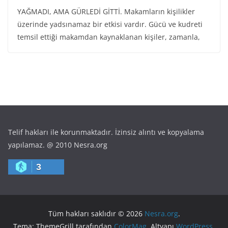
YAĞMADI, AMA GÜRLEDİ GİTTİ. Makamların kişilikler
üzerinde yadsınamaz bir etkisi vardır. Gücü ve kudreti
temsil ettiği makamdan kaynaklanan kişiler, zamanla,
Telif hakları ile korunmaktadır. İzinsiz alıntı ve kopyalama
yapılamaz. @ 2010 Nesra.org
3
Tüm hakları saklıdır © 2026
Nesra.org
.
Tema: ThemeGrill tarafından
ColorMag
. Altyapı
WordPress
.