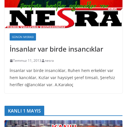
GÜNÜN MISRASI
İnsanlar var birde insancıklar
Temmuz 11, 2013
nesra
İnsanlar var birde insancıklar, Ruhen hem erkekler var
hem kancıklar, Kızlar var haysiyet şeref timsali, Şerefsiz
herifler oğlancıklar var. A.Karakoç
KANLI 1 MAYIS