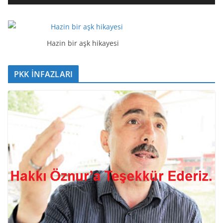
t
ı
c
ı
Hazin bir aşk hikayesi
PKK İNFAZLARI