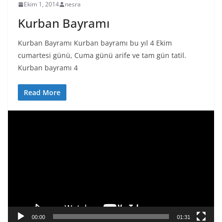
Ekim 1, 2014
nesra
Kurban Bayramı
Kurban Bayramı Kurban bayramı bu yıl 4 Ekim
cumartesi günü, Cuma günü arife ve tam gün tatil.
Kurban bayramı 4
Read More
V
i
d
e
o
o
y
n
a
00:00
01:31