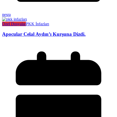
nesra
Özel Dosyalar
PKK İnfazları
Apocular Celal Aydın’ı Kurşuna Dizdi.