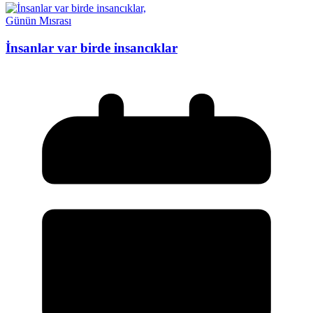
Günün Mısrası
İnsanlar var birde insancıklar