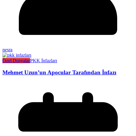
nesra
Özel Dosyalar
PKK İnfazları
Mehmet Uzun’un Apocular Tarafından İnfazı