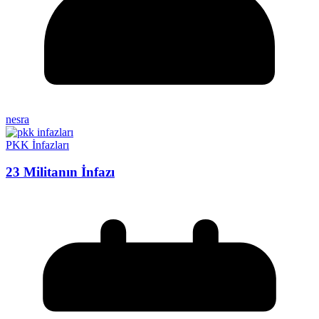
nesra
PKK İnfazları
23 Militanın İnfazı