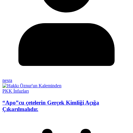
nesra
PKK İnfazları
“Apo”cu çetelerin Gerçek Kimliği Açığa
Çıkarılmalıdır.