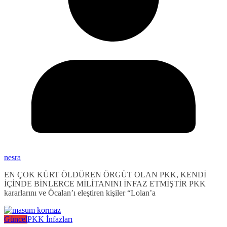
nesra
EN ÇOK KÜRT ÖLDÜREN ÖRGÜT OLAN PKK, KENDİ
İÇİNDE BİNLERCE MİLİTANINI İNFAZ ETMİŞTİR PKK
kararlarını ve Öcalan’ı eleştiren kişiler “Lolan’a
Güncel
PKK İnfazları