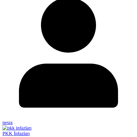
nesra
PKK İnfazları