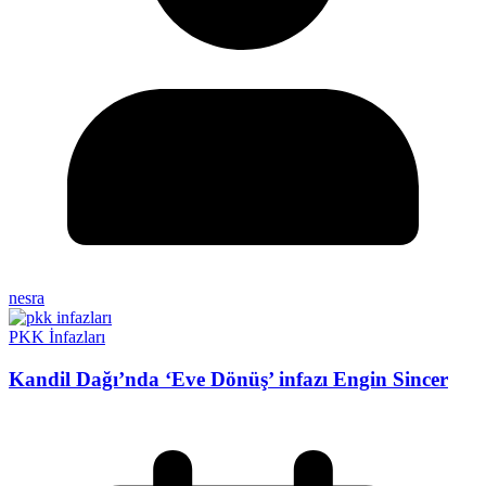
nesra
PKK İnfazları
Kandil Dağı’nda ‘Eve Dönüş’ infazı Engin Sincer