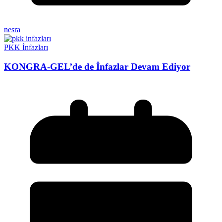
nesra
PKK İnfazları
KONGRA-GEL’de de İnfazlar Devam Ediyor