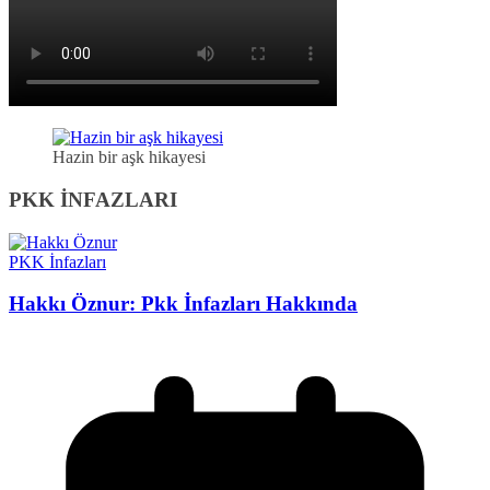
Hazin bir aşk hikayesi
PKK İNFAZLARI
PKK İnfazları
Hakkı Öznur: Pkk İnfazları Hakkında