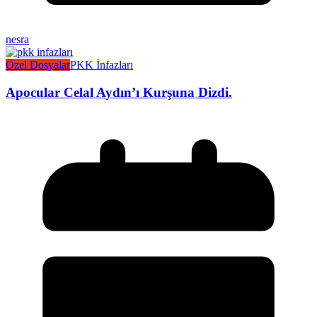
nesra
Özel Dosyalar
PKK İnfazları
Apocular Celal Aydın’ı Kurşuna Dizdi.