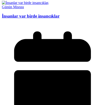
Günün Mısrası
İnsanlar var birde insancıklar