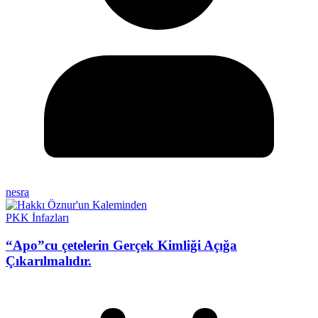
nesra
PKK İnfazları
“Apo”cu çetelerin Gerçek Kimliği Açığa
Çıkarılmalıdır.