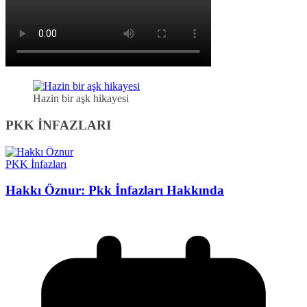
Hazin bir aşk hikayesi
PKK İNFAZLARI
PKK İnfazları
Hakkı Öznur: Pkk İnfazları Hakkında