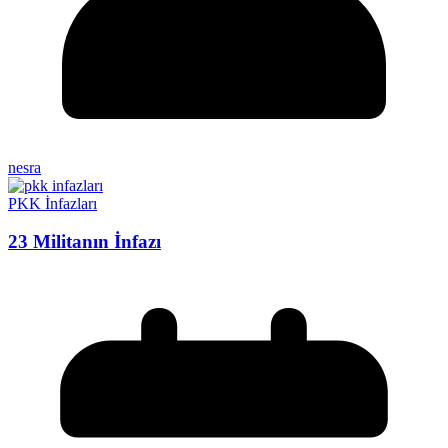
nesra
PKK İnfazları
23 Militanın İnfazı