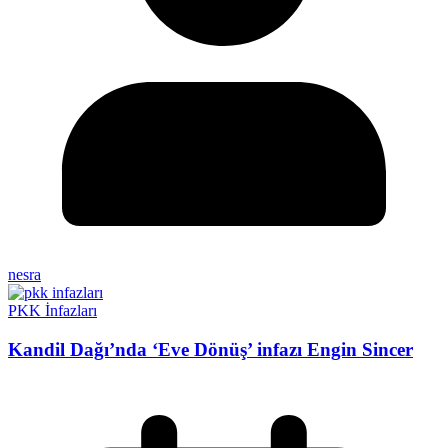
nesra
PKK İnfazları
Kandil Dağı’nda ‘Eve Dönüş’ infazı Engin Sincer