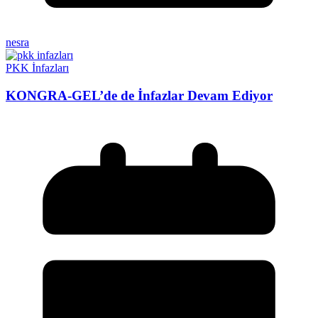
nesra
PKK İnfazları
KONGRA-GEL’de de İnfazlar Devam Ediyor