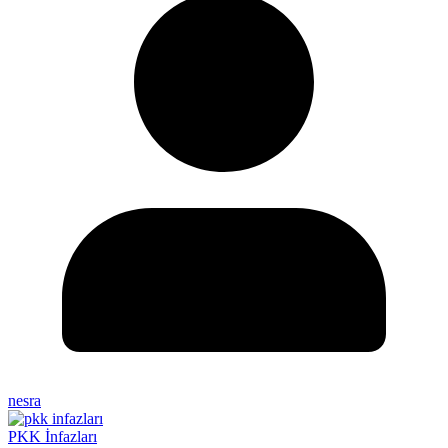
nesra
PKK İnfazları