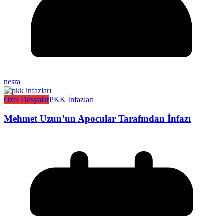
nesra
Özel Dosyalar
PKK İnfazları
Mehmet Uzun’un Apocular Tarafından İnfazı