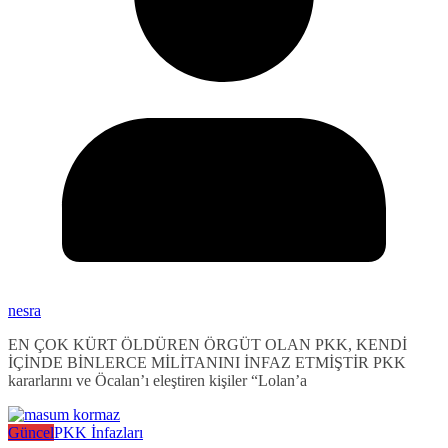
nesra
EN ÇOK KÜRT ÖLDÜREN ÖRGÜT OLAN PKK, KENDİ
İÇİNDE BİNLERCE MİLİTANINI İNFAZ ETMİŞTİR PKK
kararlarını ve Öcalan’ı eleştiren kişiler “Lolan’a
Güncel
PKK İnfazları