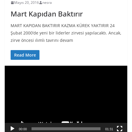
Mayıs 20, 2016
nesra
Mart Kapıdan Baktırır
MART KAPIDAN BAKTIRIR KAZMA KÜREK YAKTIRIR 24
Şubat 2000’de yeni bir liderler zirvesi yapılacaktı. Ancak,
zirve öncesi ılımlı tavrını devam
Read More
V
i
d
e
o
o
y
n
a
00:00
01:31