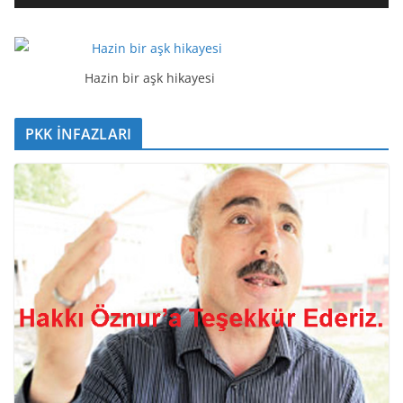
t
ı
c
ı
Hazin bir aşk hikayesi
PKK İNFAZLARI