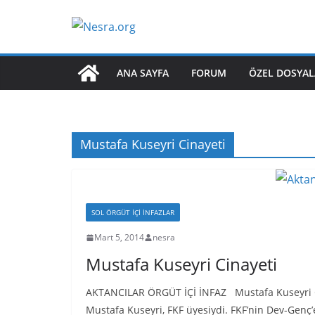
Skip
to
content
ANA SAYFA
FORUM
ÖZEL DOSYAL
Mustafa Kuseyri Cinayeti
SOL ÖRGÜT İÇI İNFAZLAR
Mart 5, 2014
nesra
Mustafa Kuseyri Cinayeti
AKTANCILAR ÖRGÜT İÇİ İNFAZ Mustafa Kuseyri Cin
Mustafa Kuseyri, FKF üyesiydi. FKF’nin Dev-Genç