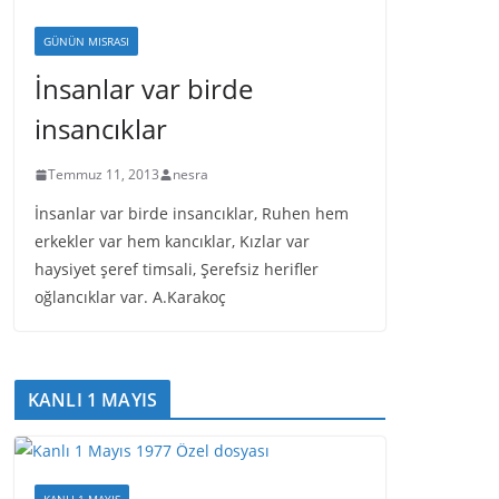
GÜNÜN MISRASI
İnsanlar var birde
insancıklar
Temmuz 11, 2013
nesra
İnsanlar var birde insancıklar, Ruhen hem
erkekler var hem kancıklar, Kızlar var
haysiyet şeref timsali, Şerefsiz herifler
oğlancıklar var. A.Karakoç
KANLI 1 MAYIS