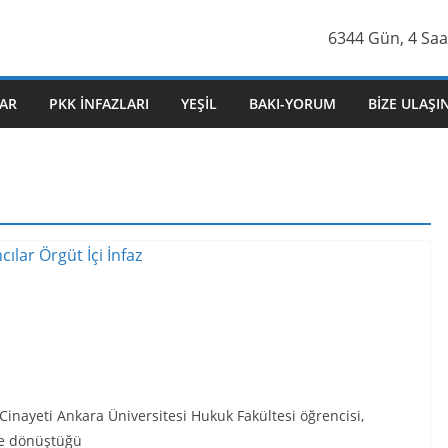
6344 Gün, 4 Saa
AR
PKK İNFAZLARI
YEŞIL
BAKI-YORUM
BIZE ULAŞI
ayeti Ankara Üniversitesi Hukuk Fakültesi öğrencisi,
’e dönüştüğü