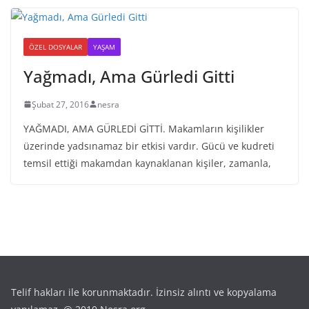
ÖZEL DOSYALAR
YAŞAM
Yağmadı, Ama Gürledi Gitti
Şubat 27, 2016
nesra
YAĞMADI, AMA GÜRLEDİ GİTTİ. Makamların kişilikler
üzerinde yadsınamaz bir etkisi vardır. Gücü ve kudreti
temsil ettiği makamdan kaynaklanan kişiler, zamanla,
Telif hakları ile korunmaktadır. İzinsiz alıntı ve kopyalama