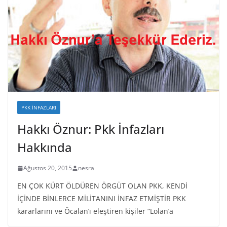
PKK İNFAZLARI
Hakkı Öznur: Pkk İnfazları
Hakkında
Ağustos 20, 2015
nesra
EN ÇOK KÜRT ÖLDÜREN ÖRGÜT OLAN PKK, KENDİ
İÇİNDE BİNLERCE MİLİTANINI İNFAZ ETMİŞTİR PKK
kararlarını ve Öcalan’ı eleştiren kişiler “Lolan’a