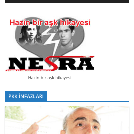
t
ı
c
ı
Hazin bir aşk hikayesi
PKK İNFAZLARI