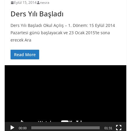
Eylül 15, 2014
nesra
Ders Yılı Başladı
Ders Yılı Başladı Okul Açılış – 1. Dönem: 15 Eylül 2014
Pazartesi günü başlayacak ve 23 Ocak 2015’te sona
erecek Ara
Read More
V
i
d
e
o
o
y
n
a
00:00
01:31