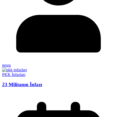
nesra
PKK İnfazları
23 Militanın İnfazı