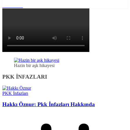
Read More
Hazin bir aşk hikayesi
PKK İNFAZLARI
PKK İnfazları
Hakkı Öznur: Pkk İnfazları Hakkında