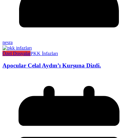
nesra
Özel Dosyalar
PKK İnfazları
Apocular Celal Aydın’ı Kurşuna Dizdi.