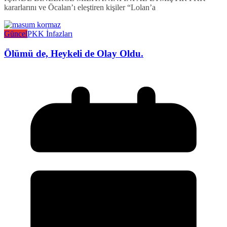
kararlarını ve Öcalan’ı eleştiren kişiler “Lolan’a
Güncel
PKK İnfazları
Ölümü de, Heykeli de Olay Oldu.