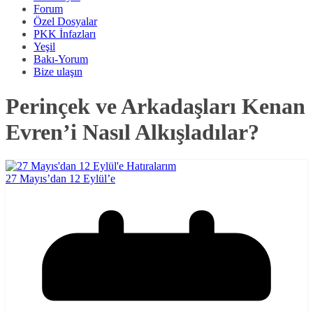
Forum
Özel Dosyalar
PKK İnfazları
Yeşil
Bakı-Yorum
Bize ulaşın
Perinçek ve Arkadaşları Kenan
Evren’i Nasıl Alkışladılar?
27 Mayıs’dan 12 Eylül’e