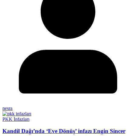
nesra
PKK İnfazları
Kandil Dağı’nda ‘Eve Dönüş’ infazı Engin Sincer