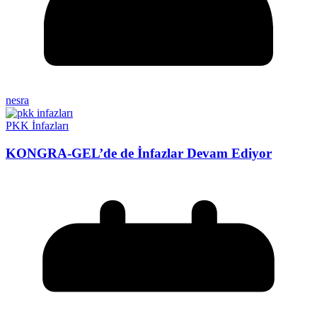
nesra
PKK İnfazları
KONGRA-GEL’de de İnfazlar Devam Ediyor