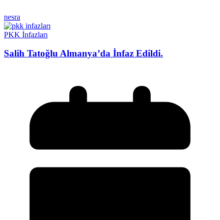
nesra
PKK İnfazları
Salih Tatoğlu Almanya’da İnfaz Edildi.