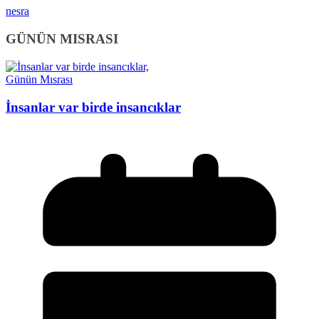
nesra
GÜNÜN MISRASI
Günün Mısrası
İnsanlar var birde insancıklar