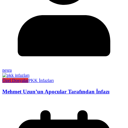
nesra
Özel Dosyalar
PKK İnfazları
Mehmet Uzun’un Apocular Tarafından İnfazı