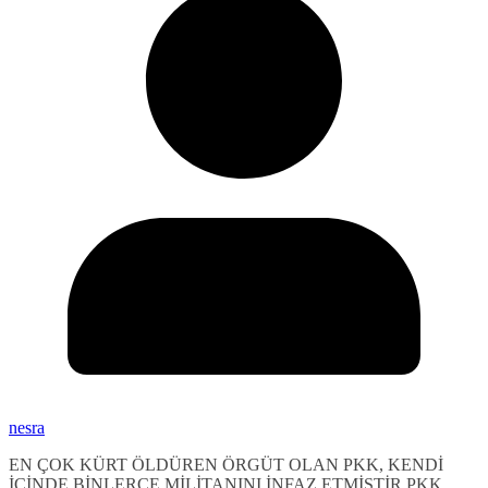
nesra
EN ÇOK KÜRT ÖLDÜREN ÖRGÜT OLAN PKK, KENDİ
İÇİNDE BİNLERCE MİLİTANINI İNFAZ ETMİŞTİR PKK