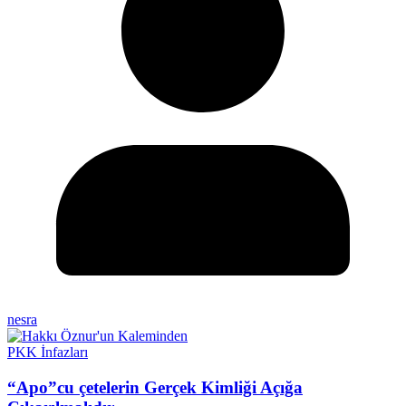
nesra
PKK İnfazları
“Apo”cu çetelerin Gerçek Kimliği Açığa