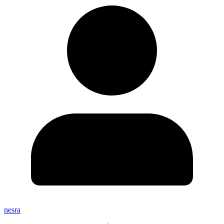
nesra