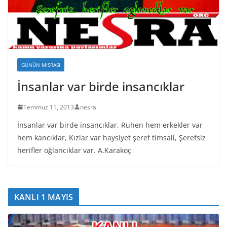
GÜNÜN MISRASI
İnsanlar var birde insancıklar
Temmuz 11, 2013
nesra
İnsanlar var birde insancıklar, Ruhen hem erkekler var
hem kancıklar, Kızlar var haysiyet şeref timsali, Şerefsiz
herifler oğlancıklar var. A.Karakoç
KANLI 1 MAYIS