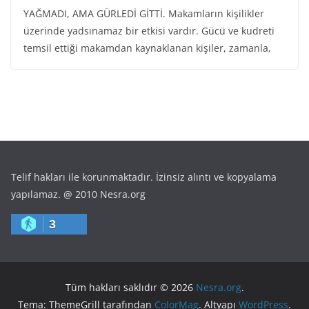
YAĞMADI, AMA GÜRLEDİ GİTTİ. Makamların kişilikler
üzerinde yadsınamaz bir etkisi vardır. Gücü ve kudreti
temsil ettiği makamdan kaynaklanan kişiler, zamanla,
Telif hakları ile korunmaktadır. İzinsiz alıntı ve kopyalama
yapılamaz. @ 2010 Nesra.org
3
Tüm hakları saklıdır © 2026
Nesra.org
.
Tema: ThemeGrill tarafından
ColorMag
. Altyapı
WordPress
.