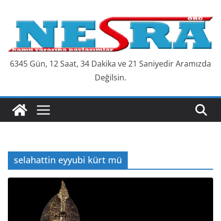
Skip
to
content
6345 Gün, 12 Saat, 34 Dakika ve 22 Saniyedir Aramızda
Değilsin.
selahattin eyyubi kürt mü