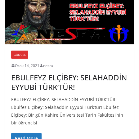
GÜNCEL
Ocak 14, 2021
nesra
EBULFEYZ ELÇİBEY: SELAHADDİN
EYYUBİ TÜRK’TÜR!
EBULFEYZ ELÇİBEY: SELAHADDİN EYYUBİ TÜRK’TÜR!
Ebulfez Elçibey: Selahaddin Eyyubi Türk’tür! Ebulfez
Elçibey: Bir gün Kahire Üniversitesi Tarih Fakültesi’nin
bir öğrencisi
Read More