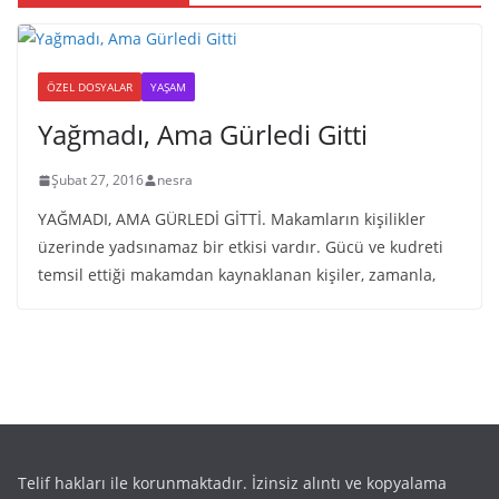
ÖZEL DOSYALAR
YAŞAM
Yağmadı, Ama Gürledi Gitti
Şubat 27, 2016
nesra
YAĞMADI, AMA GÜRLEDİ GİTTİ. Makamların kişilikler
üzerinde yadsınamaz bir etkisi vardır. Gücü ve kudreti
temsil ettiği makamdan kaynaklanan kişiler, zamanla,
Telif hakları ile korunmaktadır. İzinsiz alıntı ve kopyalama