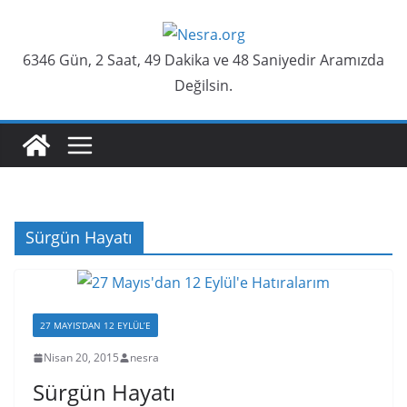
Skip
to
6346 Gün, 2 Saat, 49 Dakika ve 48 Saniyedir Aramızda
content
Değilsin.
Sürgün Hayatı
27 MAYIS’DAN 12 EYLÜL’E
Nisan 20, 2015
nesra
Sürgün Hayatı