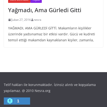
Yağmadı, Ama Gürledi Gitti
Şubat 27, 2016
nesra
YAĞMADI, AMA GÜRLEDİ GİTTİ. Makamların kişilikler
üzerinde yadsınamaz bir etkisi vardır. Gücü ve kudreti
temsil ettiği makamdan kaynaklanan kişiler, zamanla,
Telif hakları ile korunmaktadır. İzinsiz alıntı ve kopyalama
yapılamaz. @ 2010 Nesra.org
1