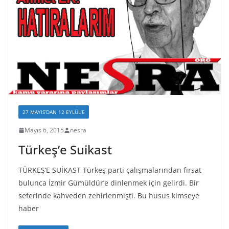
27 MAYIS’DAN 12 EYLÜL’E
Mayıs 6, 2015
nesra
Türkeş’e Suikast
TÜRKEŞ’E SUİKAST Türkeş parti çalışmalarından fırsat
bulunca İzmir Gümüldür’e dinlenmek için gelirdi. Bir
seferinde kahveden zehirlenmişti. Bu husus kimseye
haber