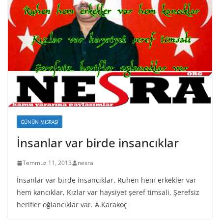
GÜNÜN MISRASI
İnsanlar var birde insancıklar
Temmuz 11, 2013
nesra
İnsanlar var birde insancıklar, Ruhen hem erkekler var
hem kancıklar, Kızlar var haysiyet şeref timsali, Şerefsiz
herifler oğlancıklar var. A.Karakoç