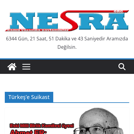
Skip
to
content
6344 Gün, 21 Saat, 51 Dakika ve 44 Saniyedir Aramızda
Değilsin.
Türkeş’e Suikast