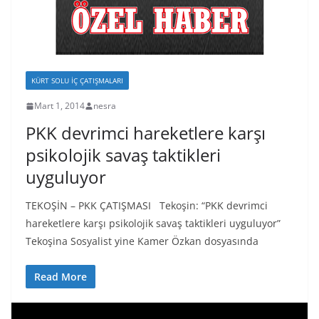
KÜRT SOLU İÇ ÇATIŞMALARI
Mart 1, 2014
nesra
PKK devrimci hareketlere karşı
psikolojik savaş taktikleri
uyguluyor
TEKOŞİN – PKK ÇATIŞMASI Tekoşin: “PKK devrimci
hareketlere karşı psikolojik savaş taktikleri uyguluyor”
Tekoşina Sosyalist yine Kamer Özkan dosyasında
Read More
V