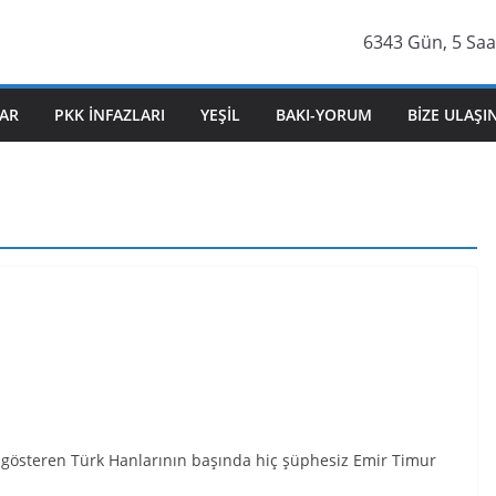
6343 Gün, 5 Saa
AR
PKK İNFAZLARI
YEŞIL
BAKI-YORUM
BIZE ULAŞI
yi gösteren Türk Hanlarının başında hiç şüphesiz Emir Timur