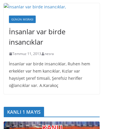
GÜNÜN MISRASI
İnsanlar var birde
insancıklar
Temmuz 11, 2013
nesra
İnsanlar var birde insancıklar, Ruhen hem
erkekler var hem kancıklar, Kızlar var
haysiyet şeref timsali, Şerefsiz herifler
oğlancıklar var. A.Karakoç
KANLI 1 MAYIS