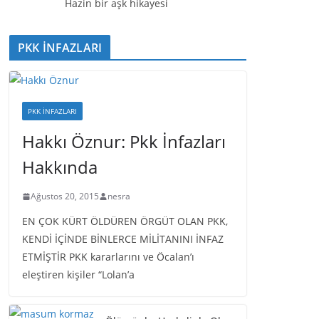
ı
Hazin bir aşk hikayesi
c
ı
PKK İNFAZLARI
PKK İNFAZLARI
Hakkı Öznur: Pkk İnfazları
Hakkında
Ağustos 20, 2015
nesra
EN ÇOK KÜRT ÖLDÜREN ÖRGÜT OLAN PKK,
KENDİ İÇİNDE BİNLERCE MİLİTANINI İNFAZ
ETMİŞTİR PKK kararlarını ve Öcalan’ı
eleştiren kişiler “Lolan’a