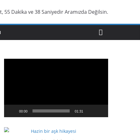
t, 55 Dakika ve 39 Saniyedir Aramızda Değilsin.
N
V
i
d
e
o
o
y
00:00
01:31
n
a
t