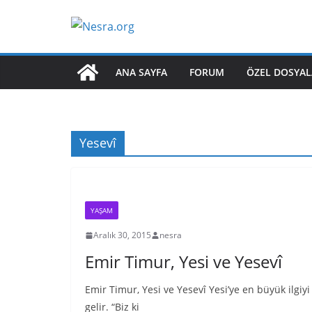
Skip
to
content
ANA SAYFA
FORUM
ÖZEL DOSYAL
Yesevî
YAŞAM
Aralık 30, 2015
nesra
Emir Timur, Yesi ve Yesevî
Emir Timur, Yesi ve Yesevî Yesi’ye en büyük ilgi
gelir. “Biz ki