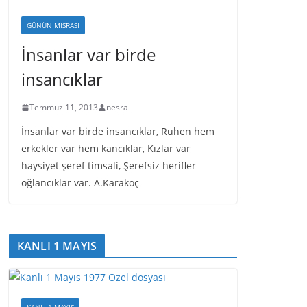
GÜNÜN MISRASI
İnsanlar var birde
insancıklar
Temmuz 11, 2013
nesra
İnsanlar var birde insancıklar, Ruhen hem
erkekler var hem kancıklar, Kızlar var
haysiyet şeref timsali, Şerefsiz herifler
oğlancıklar var. A.Karakoç
KANLI 1 MAYIS