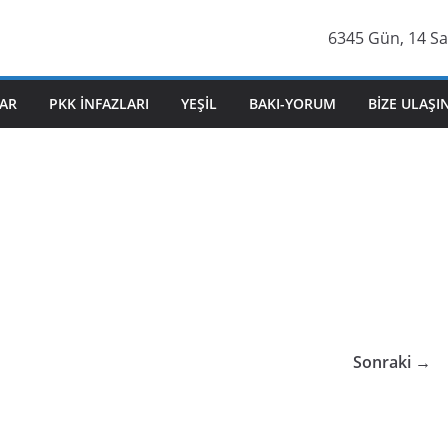
6345 Gün, 14 Sa
AR
PKK İNFAZLARI
YEŞIL
BAKI-YORUM
BIZE ULAŞI
Sonraki →