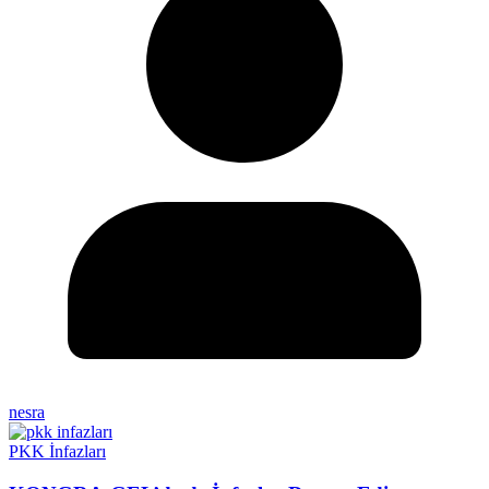
nesra
PKK İnfazları