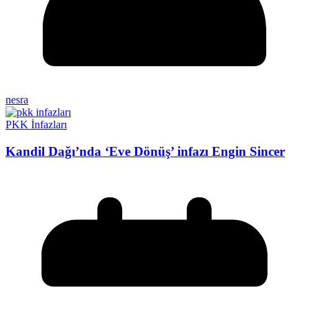
nesra
PKK İnfazları
Kandil Dağı’nda ‘Eve Dönüş’ infazı Engin Sincer