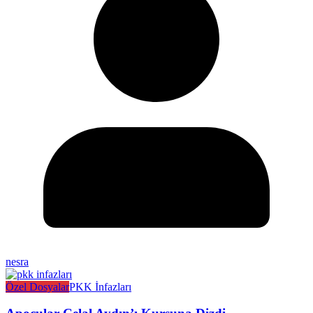
nesra
Özel Dosyalar
PKK İnfazları