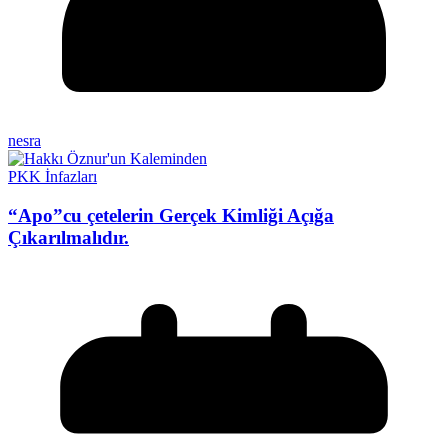
nesra
PKK İnfazları
“Apo”cu çetelerin Gerçek Kimliği Açığa
Çıkarılmalıdır.