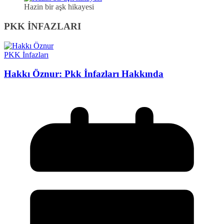
Hazin bir aşk hikayesi
PKK İNFAZLARI
PKK İnfazları
Hakkı Öznur: Pkk İnfazları Hakkında