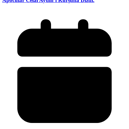
Apocular Celal Aydın’ı Kurşuna Dizdi.