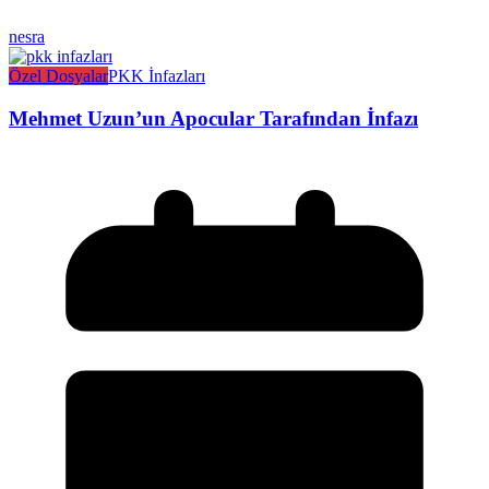
nesra
Özel Dosyalar
PKK İnfazları
Mehmet Uzun’un Apocular Tarafından İnfazı