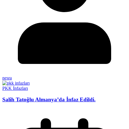
nesra
PKK İnfazları
Salih Tatoğlu Almanya’da İnfaz Edildi.