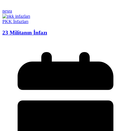
nesra
PKK İnfazları
23 Militanın İnfazı