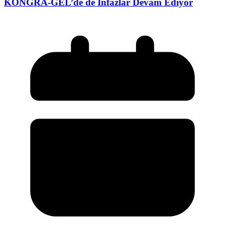
KONGRA-GEL’de de İnfazlar Devam Ediyor