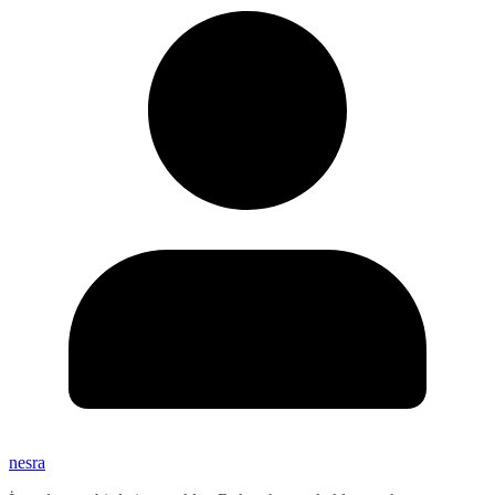
nesra