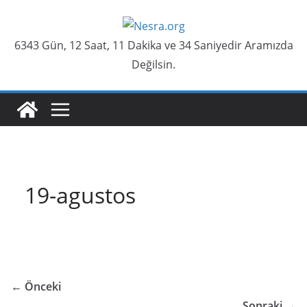
Skip
to
6343 Gün, 12 Saat, 11 Dakika ve 34 Saniyedir Aramızda
content
Değilsin.
19-agustos
← Önceki
Sonraki →