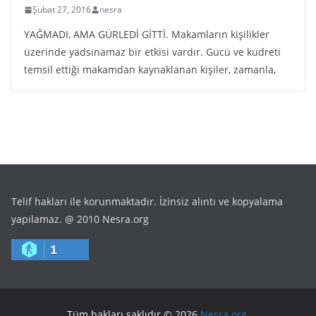
Şubat 27, 2016
nesra
YAĞMADI, AMA GÜRLEDİ GİTTİ. Makamların kişilikler
üzerinde yadsınamaz bir etkisi vardır. Gücü ve kudreti
temsil ettiği makamdan kaynaklanan kişiler, zamanla,
Telif hakları ile korunmaktadır. İzinsiz alıntı ve kopyalama
yapılamaz. @ 2010 Nesra.org
1
Tüm hakları saklıdır © 2026
Nesra.org
.