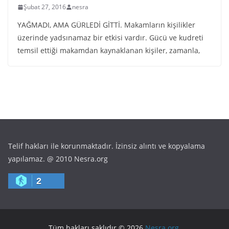
Şubat 27, 2016
nesra
YAĞMADI, AMA GÜRLEDİ GİTTİ. Makamların kişilikler
üzerinde yadsınamaz bir etkisi vardır. Gücü ve kudreti
temsil ettiği makamdan kaynaklanan kişiler, zamanla,
Telif hakları ile korunmaktadır. İzinsiz alıntı ve kopyalama
yapılamaz. @ 2010 Nesra.org
2
Tüm hakları saklıdır © 2026
Nesra.org
.