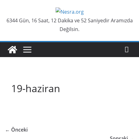
Skip
to
6344 Gün, 16 Saat, 12 Dakika ve 52 Saniyedir Aramızda
content
Değilsin.
19-haziran
← Önceki
Sonraki →