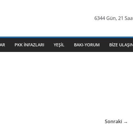
6344 Gün, 21 Saat
AR
PKK İNFAZLARI
YEŞIL
BAKI-YORUM
BIZE ULAŞI
Sonraki →