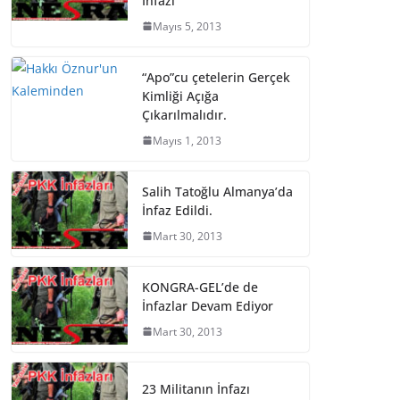
İnfazı
Mayıs 5, 2013
“Apo”cu çetelerin Gerçek
Kimliği Açığa
Çıkarılmalıdır.
Mayıs 1, 2013
Salih Tatoğlu Almanya’da
İnfaz Edildi.
Mart 30, 2013
KONGRA-GEL’de de
İnfazlar Devam Ediyor
Mart 30, 2013
23 Militanın İnfazı