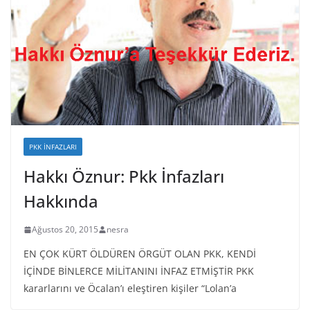
PKK İNFAZLARI
Hakkı Öznur: Pkk İnfazları
Hakkında
Ağustos 20, 2015
nesra
EN ÇOK KÜRT ÖLDÜREN ÖRGÜT OLAN PKK, KENDİ
İÇİNDE BİNLERCE MİLİTANINI İNFAZ ETMİŞTİR PKK
kararlarını ve Öcalan’ı eleştiren kişiler “Lolan’a