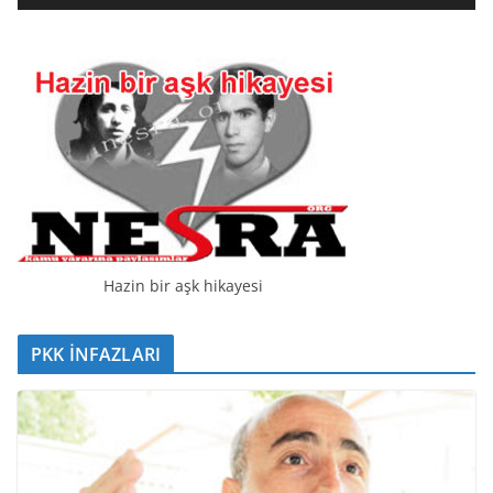
t
ı
c
ı
Hazin bir aşk hikayesi
PKK İNFAZLARI