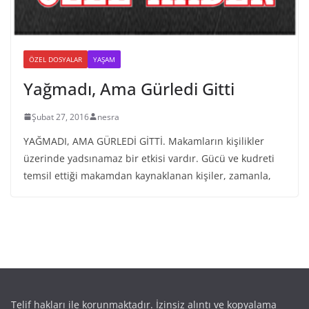
ÖZEL DOSYALAR
YAŞAM
Yağmadı, Ama Gürledi Gitti
Şubat 27, 2016
nesra
YAĞMADI, AMA GÜRLEDİ GİTTİ. Makamların kişilikler
üzerinde yadsınamaz bir etkisi vardır. Gücü ve kudreti
temsil ettiği makamdan kaynaklanan kişiler, zamanla,
Telif hakları ile korunmaktadır. İzinsiz alıntı ve kopyalama