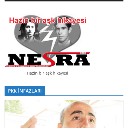
t
ı
c
ı
Hazin bir aşk hikayesi
PKK İNFAZLARI