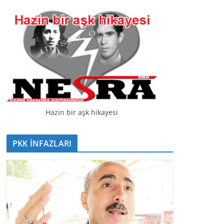
t
ı
c
ı
Hazin bir aşk hikayesi
PKK İNFAZLARI