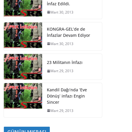
İnfaz Edildi.
Mart 30, 2013
KONGRA-GEL’de de
İnfazlar Devam Ediyor
Mart 30, 2013
23 Militanın İnfazı
Mart 29, 2013
Kandil Dağı’nda ‘Eve
Dönüş’ infazı Engin
Sincer
Mart 29, 2013
GÜNÜN MISRASI