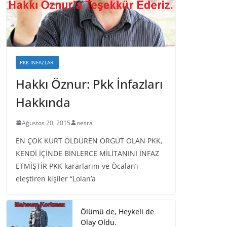
PKK İNFAZLARI
Hakkı Öznur: Pkk İnfazları
Hakkında
Ağustos 20, 2015
nesra
EN ÇOK KÜRT ÖLDÜREN ÖRGÜT OLAN PKK,
KENDİ İÇİNDE BİNLERCE MİLİTANINI İNFAZ
ETMİŞTİR PKK kararlarını ve Öcalan’ı
eleştiren kişiler “Lolan’a
Ölümü de, Heykeli de
Olay Oldu.