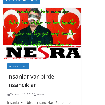
GÜNÜN MISRASI
İnsanlar var birde
insancıklar
Temmuz 11, 2013
nesra
İnsanlar var birde insancıklar, Ruhen hem