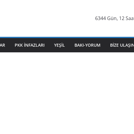
6344 Gün, 12 Saat
AR
PKK İNFAZLARI
YEŞIL
BAKI-YORUM
BIZE ULAŞI