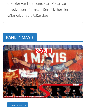
erkekler var hem kancıklar, Kızlar var
haysiyet şeref timsali, Şerefsiz herifler
oğlancıklar var. A.Karakoç
KANLI 1 MAYIS
KANLI 1 MAYIS