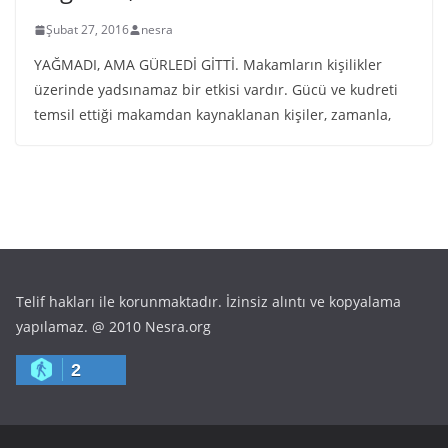
Şubat 27, 2016
nesra
YAĞMADI, AMA GÜRLEDİ GİTTİ. Makamların kişilikler
üzerinde yadsınamaz bir etkisi vardır. Gücü ve kudreti
temsil ettiği makamdan kaynaklanan kişiler, zamanla,
Telif hakları ile korunmaktadır. İzinsiz alıntı ve kopyalama
yapılamaz. @ 2010 Nesra.org
2