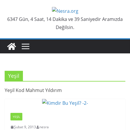
Skip
to
6347 Gün, 4 Saat, 14 Dakika ve 40 Saniyedir Aramızda
content
Değilsin.
Yeşil
Yeşil Kod Mahmut Yıldırım
YEŞIL
Şubat 9, 2013
nesra