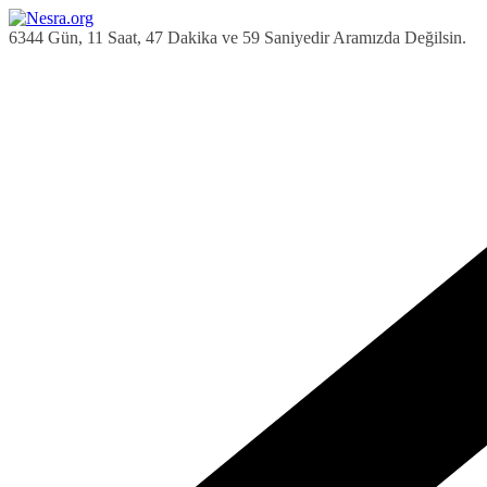
Skip
to
6344 Gün, 11 Saat, 48 Dakika ve 0 Saniyedir Aramızda Değilsin.
content