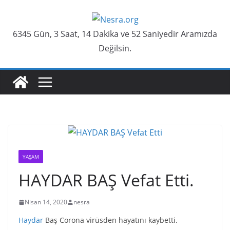
Skip
to
6345 Gün, 3 Saat, 14 Dakika ve 52 Saniyedir Aramızda
content
Değilsin.
YAŞAM
HAYDAR BAŞ Vefat Etti.
Nisan 14, 2020
nesra
Haydar
Baş Corona virüsden hayatını kaybetti.