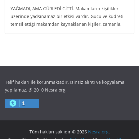
YAĞMADI, AMA GÜRLEDİ GİTTİ. Makamların kişilikler
üzerinde yadsınamaz bir etkisi vardır. Gücü ve kudreti
temsil ettiği makamdan kaynaklanan kişiler, zamanla,
Telif hakları ile korunmaktadır. İzinsiz alıntı ve kopyalama
yapılamaz. @ 2010 Nesra.org
1
Tüm hakları saklıdır © 2026
Nesra.org
.