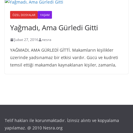
ÖZEL DOSYALAR
YAŞAM
Yağmadı, Ama Gürledi Gitti
Şubat 27, 2016
nesra
YAĞMADI, AMA GÜRLEDİ GİTTİ. Makamların kişilikler
üzerinde yadsınamaz bir etkisi vardır. Gücü ve kudreti
temsil ettiği makamdan kaynaklanan kişiler, zamanla,
Telif hakları ile korunmaktadır. İzinsiz alıntı ve kopyalama
yapılamaz. @ 2010 Nesra.org