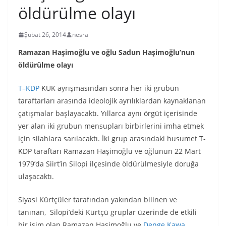
öldürülme olayı
Şubat 26, 2014
nesra
Ramazan Haşimoğlu ve oğlu
Sadun Haşimoğlu’nun
öldürülme olayı
T–KDP
KUK ayrışmasından sonra her iki grubun
taraftarları arasında ideolojik ayrılıklardan kaynaklanan
çatışmalar başlayacaktı. Yıllarca aynı örgüt içerisinde
yer alan iki grubun mensupları birbirlerini imha etmek
için silahlara sarılacaktı. İki grup arasındaki husumet T-
KDP taraftarı Ramazan Haşimoğlu ve oğlunun 22 Mart
1979’da Siirt’in Silopi ilçesinde öldürülmesiyle doruğa
ulaşacaktı.
Siyasi Kürtçüler tarafından yakından bilinen ve
tanınan, Silopi’deki Kürtçü gruplar üzerinde de etkili
bir isim olan Ramazan Haşimoğlu ve
Denge Kawa