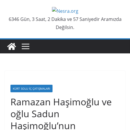
Skip
to
6346 Gün, 3 Saat, 2 Dakika ve 58 Saniyedir Aramızda
content
Değilsin.
KÜRT SOLU İÇ ÇATIŞMALARI
Ramazan Haşimoğlu ve
oğlu Sadun
Haşimoğlu’nun