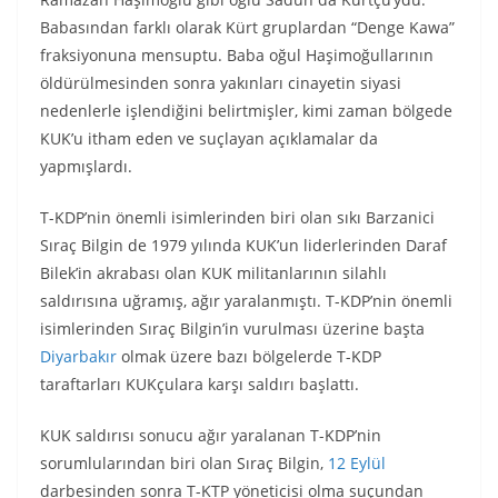
Babasından farklı olarak Kürt gruplardan “Denge Kawa”
fraksiyonuna mensuptu. Baba oğul Haşimoğullarının
öldürülmesinden sonra yakınları cinayetin siyasi
nedenlerle işlendiğini belirtmişler, kimi zaman bölgede
KUK’u itham eden ve suçlayan açıklamalar da
yapmışlardı.
T-KDP’nin önemli isimlerinden biri olan sıkı Barzanici
Sıraç Bilgin de 1979 yılında KUK’un liderlerinden Daraf
Bilek’in akrabası olan KUK militanlarının silahlı
saldırısına uğramış, ağır yaralanmıştı. T-KDP’nin önemli
isimlerinden Sıraç Bilgin’in vurulması üzerine başta
Diyarbakır
olmak üzere bazı bölgelerde T-KDP
taraftarları KUKçulara karşı saldırı başlattı.
KUK saldırısı sonucu ağır yaralanan T-KDP’nin
sorumlularından biri olan Sıraç Bilgin,
12 Eylül
darbesinden sonra T-KTP yöneticisi olma suçundan