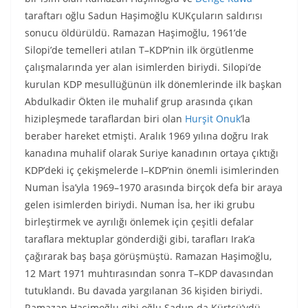
taraftarı oğlu Sadun Haşimoğlu KUKçuların saldırısı
sonucu öldürüldü. Ramazan Haşimoğlu, 1961’de
Silopi’de temelleri atılan T–KDP’nin ilk örgütlenme
çalışmalarında yer alan isimlerden biriydi. Silopi’de
kurulan KDP mesullüğünün ilk dönemlerinde ilk başkan
Abdulkadir Ökten ile muhalif grup arasında çıkan
hizipleşmede taraflardan biri olan
Hurşit Onuk
’la
beraber hareket etmişti. Aralık 1969 yılına doğru Irak
kanadına muhalif olarak Suriye kanadının ortaya çıktığı
KDP’deki iç çekişmelerde I–KDP’nin önemli isimlerinden
Numan İsa’yla 1969–1970 arasında birçok defa bir araya
gelen isimlerden biriydi. Numan İsa, her iki grubu
birleştirmek ve ayrılığı önlemek için çeşitli defalar
taraflara mektuplar gönderdiği gibi, tarafları Irak’a
çağırarak baş başa görüşmüştü. Ramazan Haşimoğlu,
12 Mart 1971 muhtırasından sonra T–KDP davasından
tutuklandı. Bu davada yargılanan 36 kişiden biriydi.
Ramazan Haşimoğlu gibi oğlu Sadun da Kürtçü’ydü.