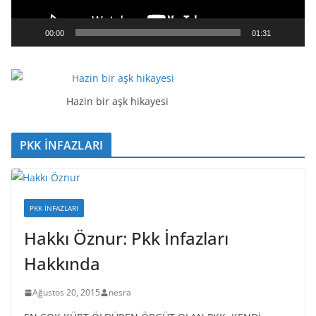
n
a
00:00
01:31
t
ı
c
ı
Hazin bir aşk hikayesi
PKK İNFAZLARI
PKK İNFAZLARI
Hakkı Öznur: Pkk İnfazları
Hakkında
Ağustos 20, 2015
nesra