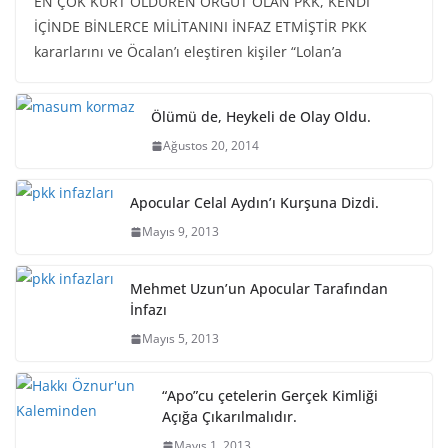
EN ÇOK KÜRT ÖLDÜREN ÖRGÜT OLAN PKK, KENDİ
İÇİNDE BİNLERCE MİLİTANINI İNFAZ ETMİŞTİR PKK
kararlarını ve Öcalan’ı eleştiren kişiler “Lolan’a
Ölümü de, Heykeli de Olay Oldu.
Ağustos 20, 2014
Apocular Celal Aydın’ı Kurşuna Dizdi.
Mayıs 9, 2013
Mehmet Uzun’un Apocular Tarafından
İnfazı
Mayıs 5, 2013
“Apo”cu çetelerin Gerçek Kimliği
Açığa Çıkarılmalıdır.
Mayıs 1, 2013