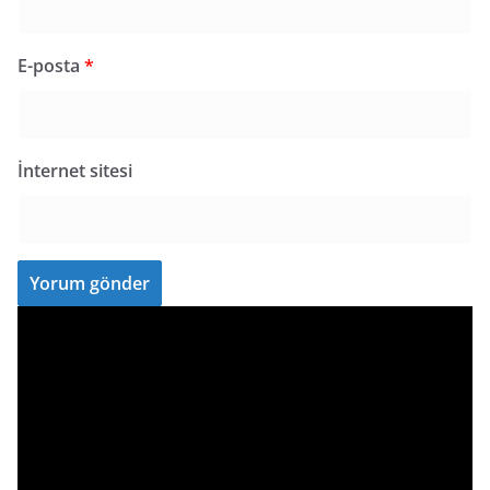
E-posta
*
İnternet sitesi
V
i
d
e
o
o
y