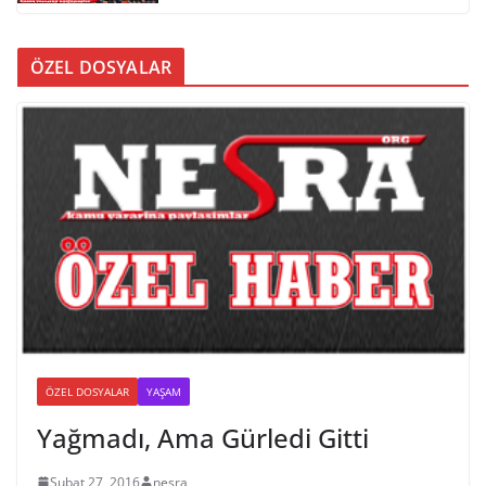
ÖZEL DOSYALAR
ÖZEL DOSYALAR
YAŞAM
Yağmadı, Ama Gürledi Gitti
Şubat 27, 2016
nesra