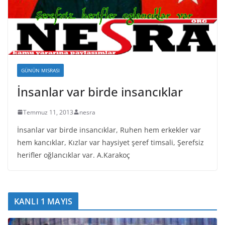
GÜNÜN MISRASI
İnsanlar var birde insancıklar
Temmuz 11, 2013
nesra
İnsanlar var birde insancıklar, Ruhen hem erkekler var
hem kancıklar, Kızlar var haysiyet şeref timsali, Şerefsiz
herifler oğlancıklar var. A.Karakoç
KANLI 1 MAYIS