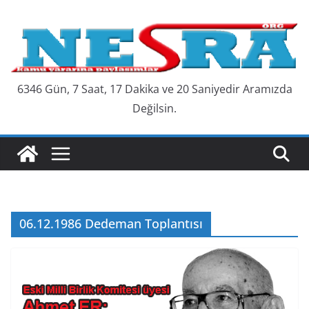
Skip
to
content
6346 Gün, 7 Saat, 17 Dakika ve 21 Saniyedir Aramızda
Değilsin.
06.12.1986 Dedeman Toplantısı