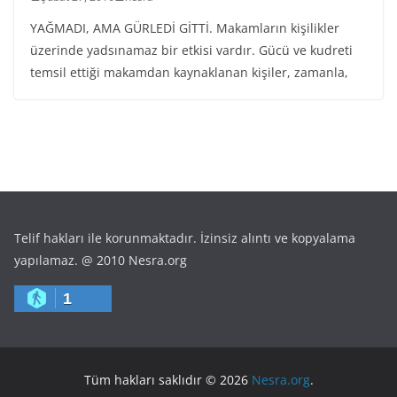
YAĞMADI, AMA GÜRLEDİ GİTTİ. Makamların kişilikler
üzerinde yadsınamaz bir etkisi vardır. Gücü ve kudreti
temsil ettiği makamdan kaynaklanan kişiler, zamanla,
Telif hakları ile korunmaktadır. İzinsiz alıntı ve kopyalama
yapılamaz. @ 2010 Nesra.org
1
Tüm hakları saklıdır © 2026
Nesra.org
.