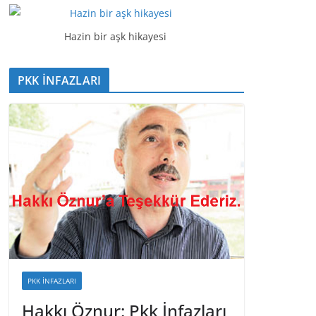
t
ı
Hazin bir aşk hikayesi
c
ı
PKK İNFAZLARI
PKK İNFAZLARI
Hakkı Öznur: Pkk İnfazları