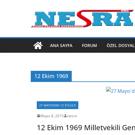
Skip
to
content
ANA SAYFA
FORUM
ÖZEL DOSYAL
12 Ekim 1969
27 MAYIS’DAN 12 EYLÜL’E
Mayıs 8, 2015
nesra
12 Ekim 1969 Milletvekili Gen