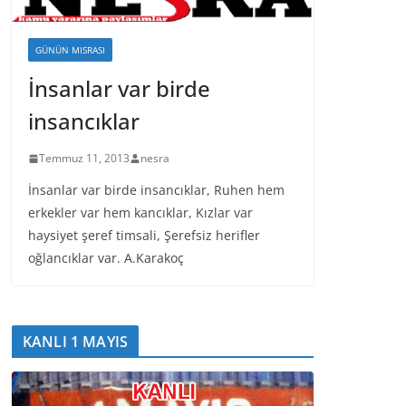
GÜNÜN MISRASI
İnsanlar var birde
insancıklar
Temmuz 11, 2013
nesra
İnsanlar var birde insancıklar, Ruhen hem
erkekler var hem kancıklar, Kızlar var
haysiyet şeref timsali, Şerefsiz herifler
oğlancıklar var. A.Karakoç
KANLI 1 MAYIS