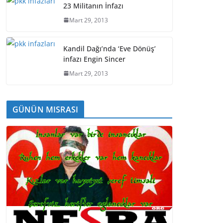
23 Militanın İnfazı
Mart 29, 2013
Kandil Dağı’nda ‘Eve Dönüş’
infazı Engin Sincer
Mart 29, 2013
GÜNÜN MISRASI