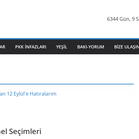
6344 Gün, 9 Sa
AR
PKK İNFAZLARI
YEŞIL
BAKI-YORUM
BIZE ULAŞI
el Seçimleri