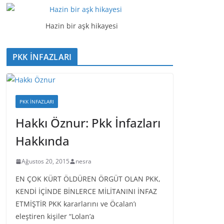
t
ı
Hazin bir aşk hikayesi
c
ı
PKK İNFAZLARI
PKK İNFAZLARI
Hakkı Öznur: Pkk İnfazları
Hakkında
Ağustos 20, 2015
nesra
EN ÇOK KÜRT ÖLDÜREN ÖRGÜT OLAN PKK,
KENDİ İÇİNDE BİNLERCE MİLİTANINI İNFAZ
ETMİŞTİR PKK kararlarını ve Öcalan’ı
eleştiren kişiler “Lolan’a