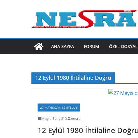
Skip
to
content
ANA SAYFA
FORUM
ÖZEL DOSYAL
12 Eylül 1980 İhtilaline Doğru
27 MAYIS’DAN 12 EYLÜL’E
Mayıs 16, 2015
nesra
12 Eylül 1980 İhtilaline Doğr