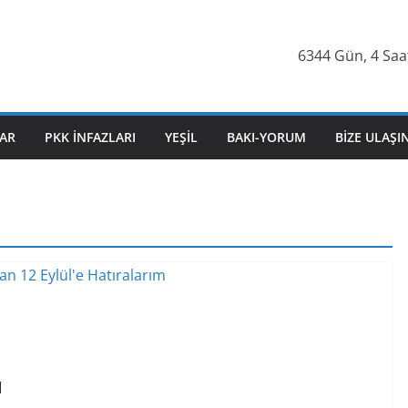
6344 Gün, 4 Saat
AR
PKK İNFAZLARI
YEŞIL
BAKI-YORUM
BIZE ULAŞI
u