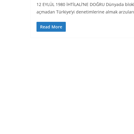
12 EYLÜL 1980 İHTİLALİ’NE DOĞRU Dünyada blokla
açmadan Türkiye’yi denetimlerine almak arzular
Read More