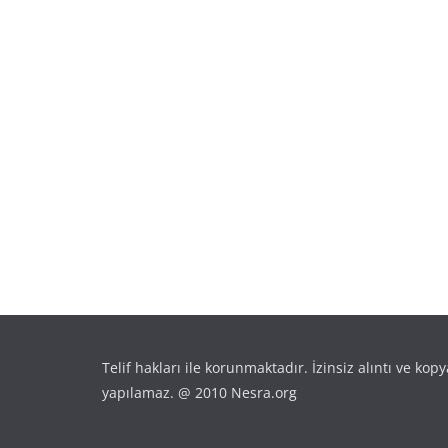
Telif hakları ile korunmaktadır. İzinsiz alıntı ve ko
yapılamaz. @ 2010 Nesra.org