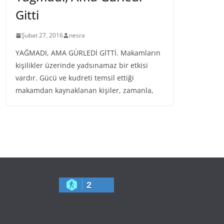
Gitti
Şubat 27, 2016
nesra
YAĞMADI, AMA GÜRLEDİ GİTTİ. Makamların
kişilikler üzerinde yadsınamaz bir etkisi
vardır. Gücü ve kudreti temsil ettiği
makamdan kaynaklanan kişiler, zamanla,
2