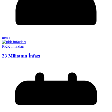
nesra
PKK İnfazları
23 Militanın İnfazı