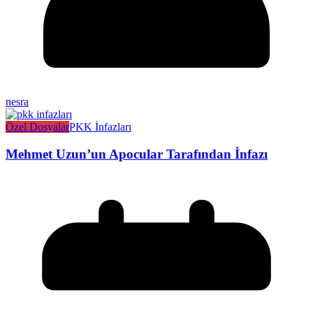
nesra
Özel Dosyalar
PKK İnfazları
Mehmet Uzun’un Apocular Tarafından İnfazı