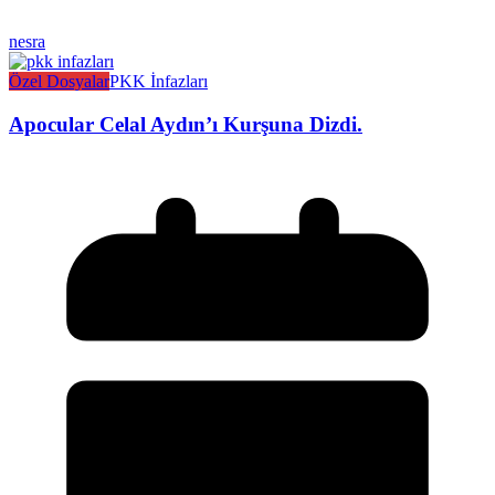
nesra
Özel Dosyalar
PKK İnfazları
Apocular Celal Aydın’ı Kurşuna Dizdi.