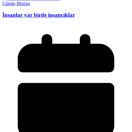
Günün Mısrası
İnsanlar var birde insancıklar