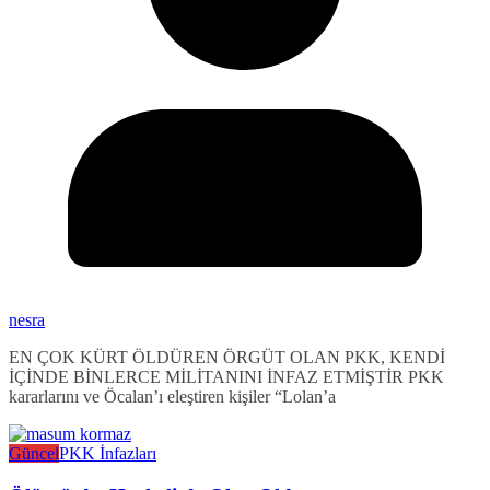
nesra
EN ÇOK KÜRT ÖLDÜREN ÖRGÜT OLAN PKK, KENDİ
İÇİNDE BİNLERCE MİLİTANINI İNFAZ ETMİŞTİR PKK
kararlarını ve Öcalan’ı eleştiren kişiler “Lolan’a
Güncel
PKK İnfazları