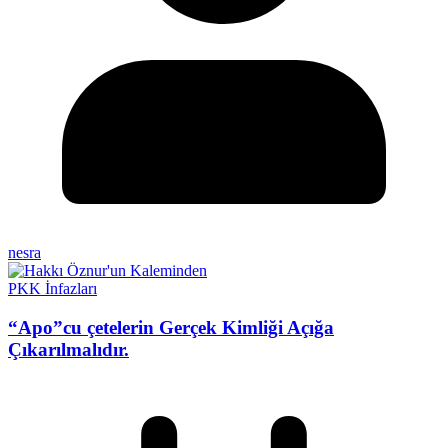
nesra
PKK İnfazları
“Apo”cu çetelerin Gerçek Kimliği Açığa
Çıkarılmalıdır.