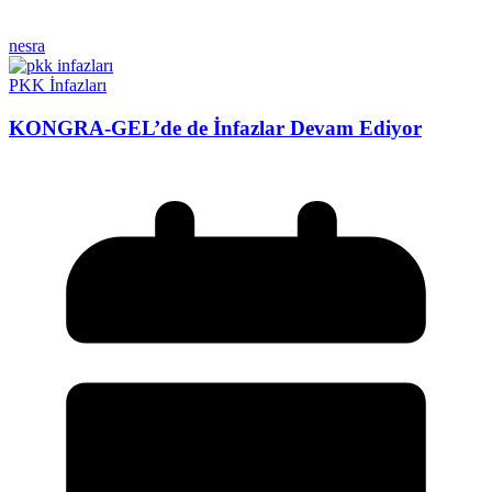
nesra
PKK İnfazları
KONGRA-GEL’de de İnfazlar Devam Ediyor