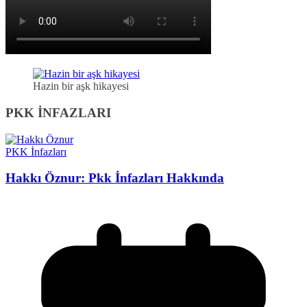
Hazin bir aşk hikayesi
PKK İNFAZLARI
PKK İnfazları
Hakkı Öznur: Pkk İnfazları Hakkında