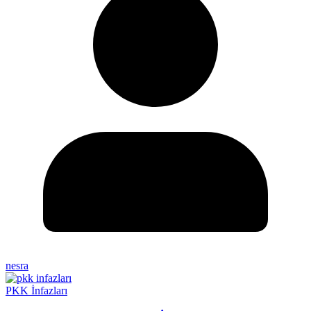
nesra
PKK İnfazları