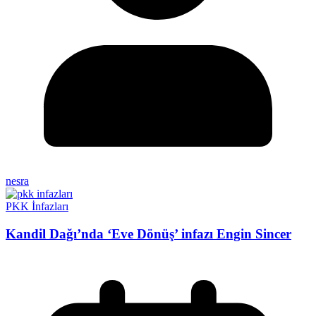
nesra
PKK İnfazları
Kandil Dağı’nda ‘Eve Dönüş’ infazı Engin Sincer