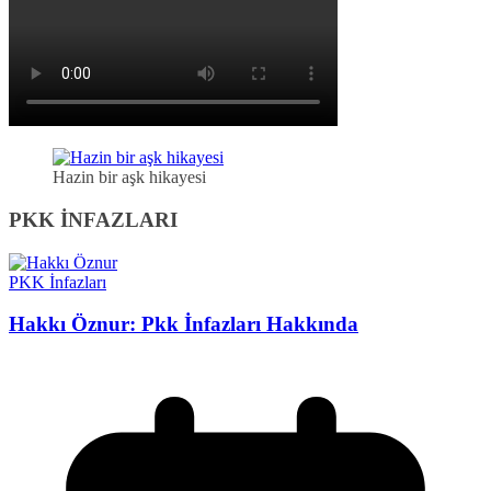
Hazin bir aşk hikayesi
PKK İNFAZLARI
PKK İnfazları
Hakkı Öznur: Pkk İnfazları Hakkında