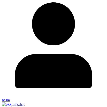
nesra