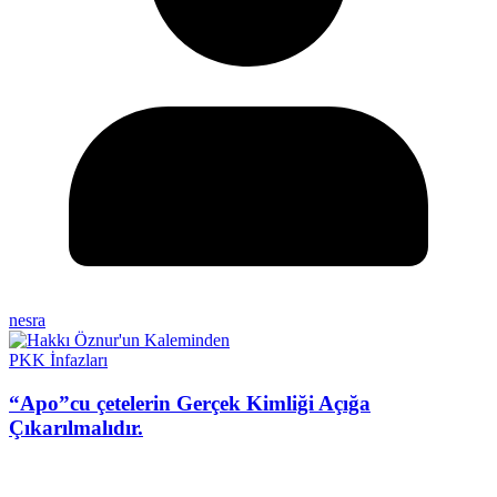
nesra
PKK İnfazları
“Apo”cu çetelerin Gerçek Kimliği Açığa
Çıkarılmalıdır.