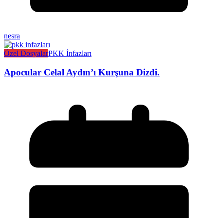
nesra
Özel Dosyalar
PKK İnfazları
Apocular Celal Aydın’ı Kurşuna Dizdi.