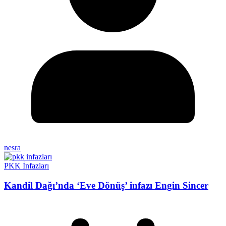
nesra
PKK İnfazları
Kandil Dağı’nda ‘Eve Dönüş’ infazı Engin Sincer