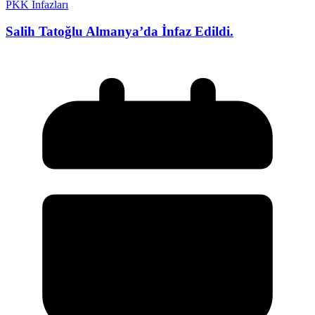
PKK İnfazları
Salih Tatoğlu Almanya’da İnfaz Edildi.