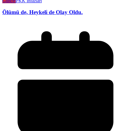
Güncel
PKK İnfazları
Ölümü de, Heykeli de Olay Oldu.