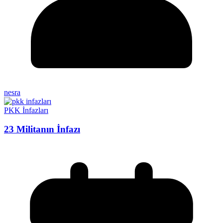
nesra
PKK İnfazları
23 Militanın İnfazı