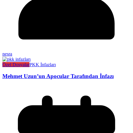
nesra
Özel Dosyalar
PKK İnfazları
Mehmet Uzun’un Apocular Tarafından İnfazı