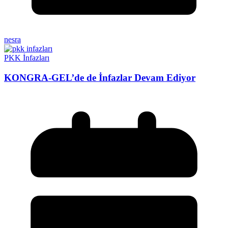
nesra
PKK İnfazları
KONGRA-GEL’de de İnfazlar Devam Ediyor