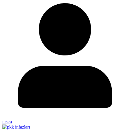
nesra