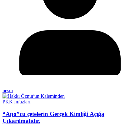
nesra
PKK İnfazları
“Apo”cu çetelerin Gerçek Kimliği Açığa
Çıkarılmalıdır.