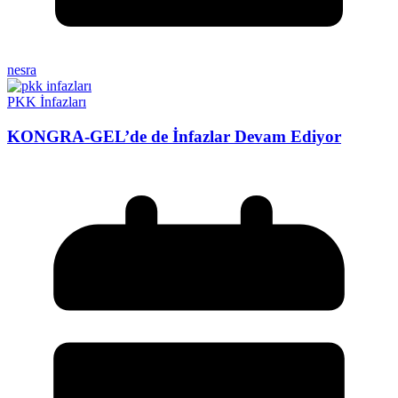
nesra
PKK İnfazları
KONGRA-GEL’de de İnfazlar Devam Ediyor