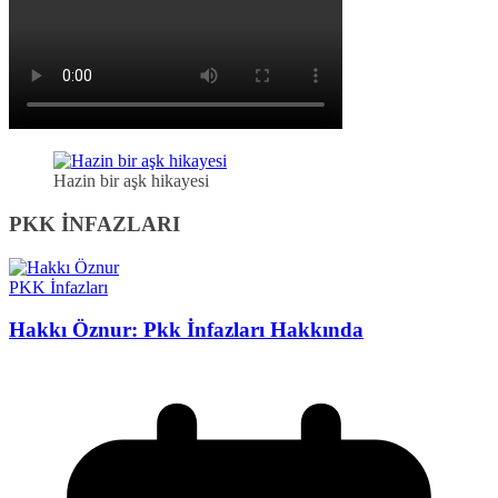
Hazin bir aşk hikayesi
PKK İNFAZLARI
PKK İnfazları
Hakkı Öznur: Pkk İnfazları Hakkında