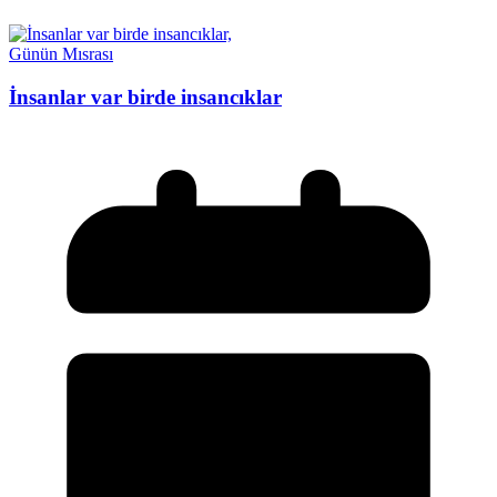
Günün Mısrası
İnsanlar var birde insancıklar