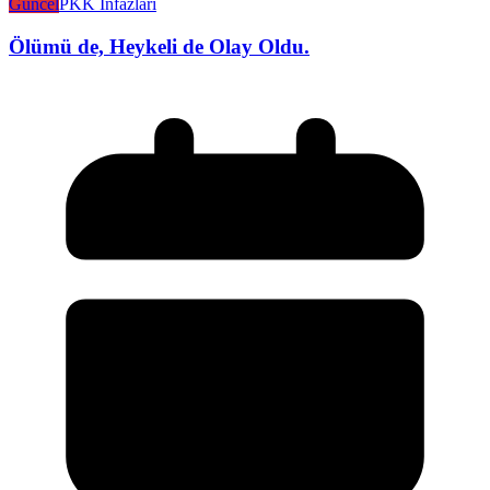
Güncel
PKK İnfazları
Ölümü de, Heykeli de Olay Oldu.