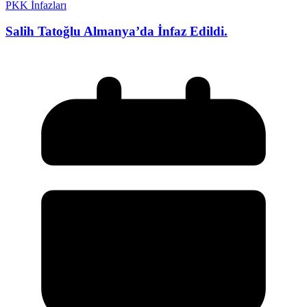
PKK İnfazları
Salih Tatoğlu Almanya’da İnfaz Edildi.