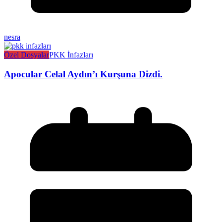
nesra
Özel Dosyalar
PKK İnfazları
Apocular Celal Aydın’ı Kurşuna Dizdi.