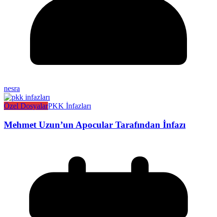
nesra
Özel Dosyalar
PKK İnfazları
Mehmet Uzun’un Apocular Tarafından İnfazı