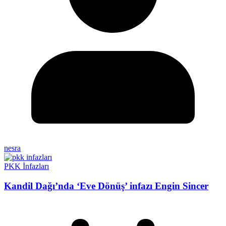
nesra
PKK İnfazları
Kandil Dağı’nda ‘Eve Dönüş’ infazı Engin Sincer