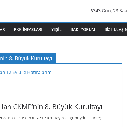
6343 Gün, 23 Saat
AR
PKK İNFAZLARI
YEŞIL
BAKI-YORUM
BIZE ULAŞI
nin 8. Büyük Kurultayı
ılan CKMP’nin 8. Büyük Kurultayı
İN 8. BÜYÜK KURULTAYI Kurultayın 2. günüydü. Türkeş