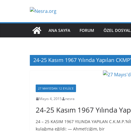
Skip
to
content
ANA SAYFA
FORUM
ÖZEL DOSYAL
24-25 Kasım 1967 Yılında Yapılan CKMP’
27 MAYIS’DAN 12 EYLÜL’E
Mayıs 4, 2015
nesra
24-25 Kasım 1967 Yılında Yap
24 – 25 KASIM 1967 YILINDA YAPILAN C.K.M.P.’N
kulağıma eğildi: — Ahmet’ciğim, bir