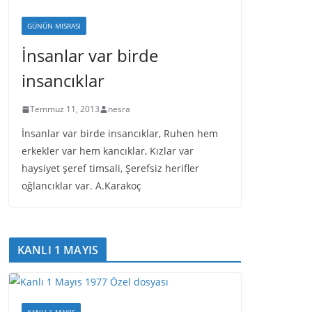
GÜNÜN MISRASI
İnsanlar var birde
insancıklar
Temmuz 11, 2013
nesra
İnsanlar var birde insancıklar, Ruhen hem
erkekler var hem kancıklar, Kızlar var
haysiyet şeref timsali, Şerefsiz herifler
oğlancıklar var. A.Karakoç
KANLI 1 MAYIS