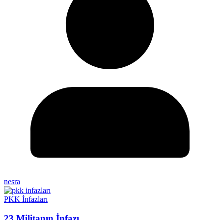
nesra
PKK İnfazları
23 Militanın İnfazı