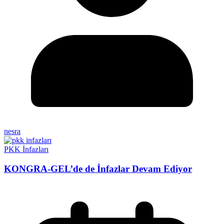
nesra
PKK İnfazları
KONGRA-GEL’de de İnfazlar Devam Ediyor