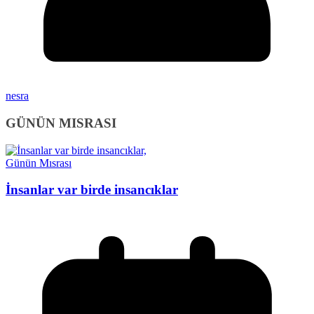
nesra
GÜNÜN MISRASI
Günün Mısrası
İnsanlar var birde insancıklar