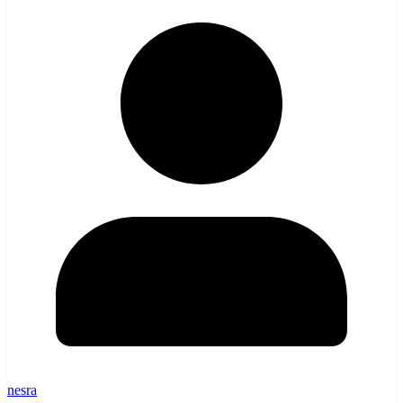
nesra