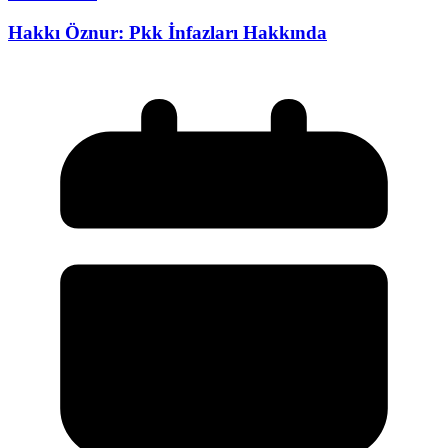
Hakkı Öznur: Pkk İnfazları Hakkında