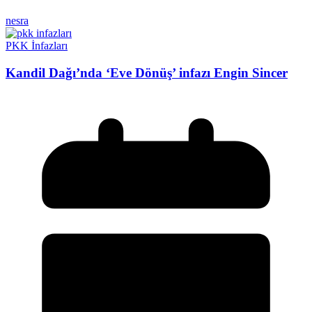
nesra
PKK İnfazları
Kandil Dağı’nda ‘Eve Dönüş’ infazı Engin Sincer