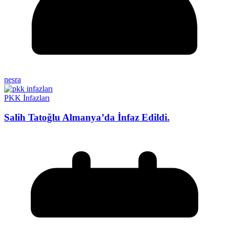
nesra
PKK İnfazları
Salih Tatoğlu Almanya’da İnfaz Edildi.