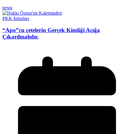
nesra
PKK İnfazları
“Apo”cu çetelerin Gerçek Kimliği Açığa
Çıkarılmalıdır.