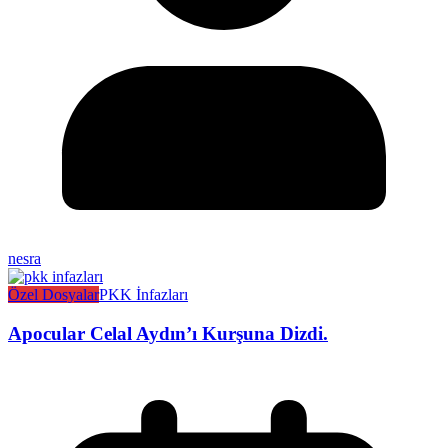
nesra
Özel Dosyalar
PKK İnfazları
Apocular Celal Aydın’ı Kurşuna Dizdi.