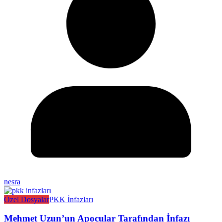
nesra
Özel Dosyalar
PKK İnfazları
Mehmet Uzun’un Apocular Tarafından İnfazı