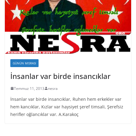
GÜNÜN MISRASI
İnsanlar var birde insancıklar
Temmuz 11, 2013
nesra
İnsanlar var birde insancıklar, Ruhen hem erkekler var
hem kancıklar, Kızlar var haysiyet şeref timsali, Şerefsiz
herifler oğlancıklar var. A.Karakoç