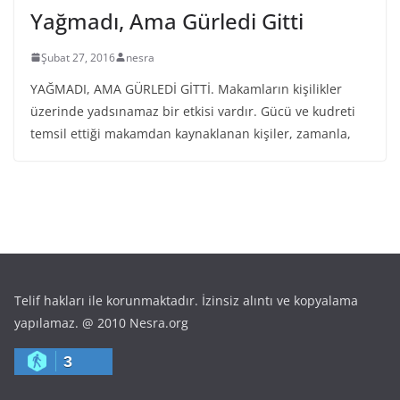
Yağmadı, Ama Gürledi Gitti
Şubat 27, 2016
nesra
YAĞMADI, AMA GÜRLEDİ GİTTİ. Makamların kişilikler
üzerinde yadsınamaz bir etkisi vardır. Gücü ve kudreti
temsil ettiği makamdan kaynaklanan kişiler, zamanla,
Telif hakları ile korunmaktadır. İzinsiz alıntı ve kopyalama
yapılamaz. @ 2010 Nesra.org
3