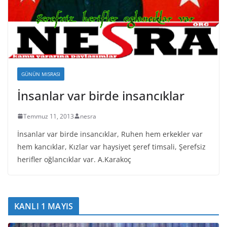
GÜNÜN MISRASI
İnsanlar var birde insancıklar
Temmuz 11, 2013
nesra
İnsanlar var birde insancıklar, Ruhen hem erkekler var
hem kancıklar, Kızlar var haysiyet şeref timsali, Şerefsiz
herifler oğlancıklar var. A.Karakoç
KANLI 1 MAYIS