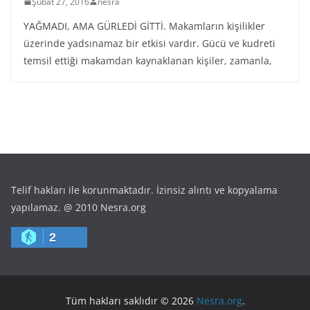
Şubat 27, 2016
nesra
YAĞMADI, AMA GÜRLEDİ GİTTİ. Makamların kişilikler
üzerinde yadsınamaz bir etkisi vardır. Gücü ve kudreti
temsil ettiği makamdan kaynaklanan kişiler, zamanla,
Telif hakları ile korunmaktadır. İzinsiz alıntı ve kopyalama
yapılamaz. @ 2010 Nesra.org
2
Tüm hakları saklıdır © 2026
Nesra.org
.