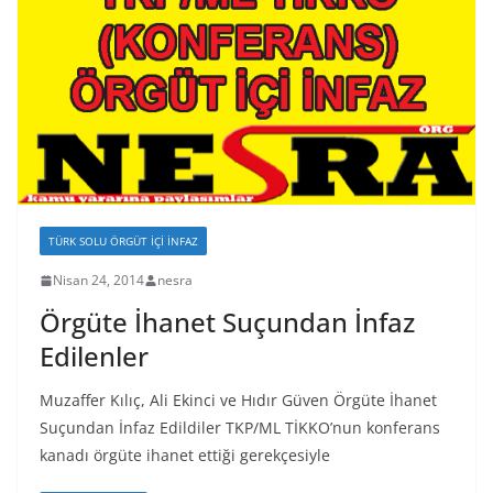
TÜRK SOLU ÖRGÜT İÇI İNFAZ
Nisan 24, 2014
nesra
Örgüte İhanet Suçundan İnfaz
Edilenler
Muzaffer Kılıç, Ali Ekinci ve Hıdır Güven Örgüte İhanet
Suçundan İnfaz Edildiler TKP/ML TİKKO’nun konferans
kanadı örgüte ihanet ettiği gerekçesiyle