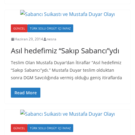
GÜNCEL
TÜRK SOLU ÖRGÜT İÇI İNFAZ
Haziran 29, 2014
nesra
Asıl hedefimiz “Sakıp Sabancı”ydı
Teslim Olan Mustafa Duyar’dan İtiraflar “Asıl hedefimiz
“Sakıp Sabancı”ydı.” Mustafa Duyar teslim olduktan
sonra DGM Savcılığında vermiş olduğu geniş itiraflarda
Read More
GÜNCEL
TÜRK SOLU ÖRGÜT İÇI İNFAZ