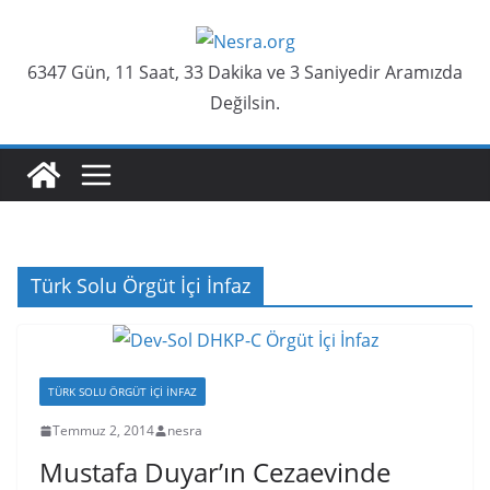
Skip
to
6347 Gün, 11 Saat, 33 Dakika ve 3 Saniyedir Aramızda
content
Değilsin.
Türk Solu Örgüt İçi İnfaz
TÜRK SOLU ÖRGÜT İÇI İNFAZ
Temmuz 2, 2014
nesra
Mustafa Duyar’ın Cezaevinde