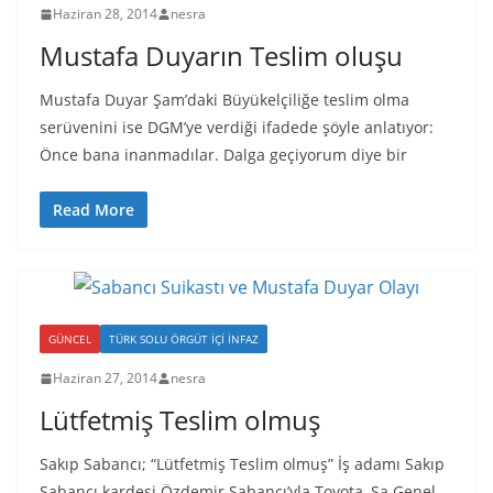
Haziran 28, 2014
nesra
Mustafa Duyarın Teslim oluşu
Mustafa Duyar Şam’daki Büyükelçiliğe teslim olma
serüvenini ise DGM’ye verdiği ifadede şöyle anlatıyor:
Önce bana inanmadılar. Dalga geçiyorum diye bir
Read More
GÜNCEL
TÜRK SOLU ÖRGÜT İÇI İNFAZ
Haziran 27, 2014
nesra
Lütfetmiş Teslim olmuş
Sakıp Sabancı; “Lütfetmiş Teslim olmuş” İş adamı Sakıp
Sabancı kardeşi Özdemir Sabancı’yla Toyota–Sa Genel