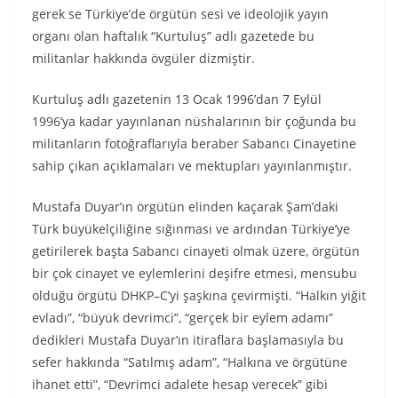
gerek se Türkiye’de örgütün sesi ve ideolojik yayın
organı olan haftalık “Kurtuluş” adlı gazetede bu
militanlar hakkında övgüler dizmiştir.
Kurtuluş adlı gazetenin 13 Ocak 1996’dan 7 Eylül
1996’ya kadar yayınlanan nüshalarının bir çoğunda bu
militanların fotoğraflarıyla beraber Sabancı Cinayetine
sahip çıkan açıklamaları ve mektupları yayınlanmıştır.
Mustafa Duyar’ın örgütün elinden kaçarak Şam’daki
Türk büyükelçiliğine sığınması ve ardından Türkiye’ye
getirilerek başta Sabancı cinayeti olmak üzere, örgütün
bir çok cinayet ve eylemlerini deşifre etmesi, mensubu
olduğu örgütü DHKP–C’yi şaşkına çevirmişti. “Halkın yiğit
evladı”, “büyük devrimci”, “gerçek bir eylem adamı”
dedikleri Mustafa Duyar’ın itiraflara başlamasıyla bu
sefer hakkında “Satılmış adam”, “Halkına ve örgütüne
ihanet etti”, “Devrimci adalete hesap verecek” gibi