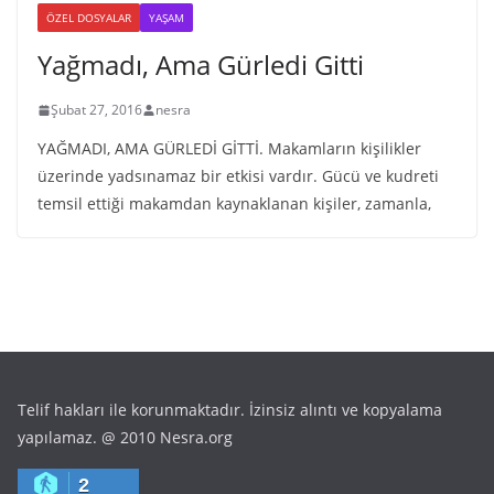
ÖZEL DOSYALAR
YAŞAM
Yağmadı, Ama Gürledi Gitti
Şubat 27, 2016
nesra
YAĞMADI, AMA GÜRLEDİ GİTTİ. Makamların kişilikler
üzerinde yadsınamaz bir etkisi vardır. Gücü ve kudreti
temsil ettiği makamdan kaynaklanan kişiler, zamanla,
Telif hakları ile korunmaktadır. İzinsiz alıntı ve kopyalama
yapılamaz. @ 2010 Nesra.org
2