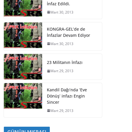
İnfaz Edildi.
Mart 30, 2013
KONGRA-GEL’de de
İnfazlar Devam Ediyor
Mart 30, 2013
23 Militanın İnfazı
Mart 29, 2013
Kandil Dağı’nda ‘Eve
Dönüş’ infazı Engin
Sincer
Mart 29, 2013
GÜNÜN MISRASI