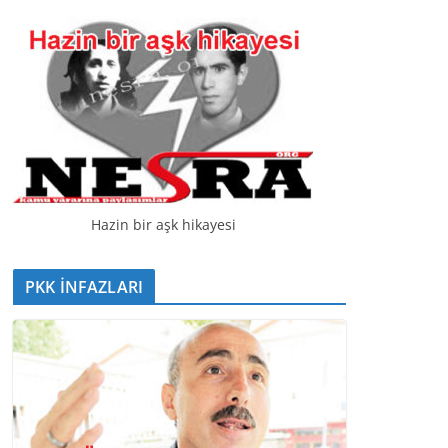
t
ı
c
ı
Hazin bir aşk hikayesi
PKK İNFAZLARI