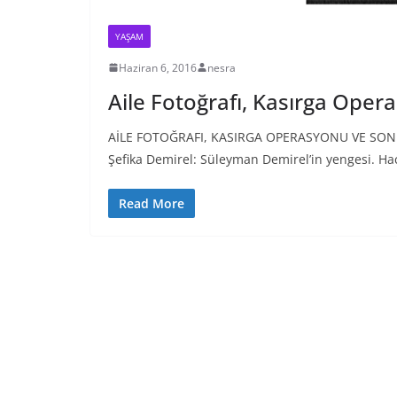
YAŞAM
Haziran 6, 2016
nesra
Aile Fotoğrafı, Kasırga Ope
AİLE FOTOĞRAFI, KASIRGA OPERASYONU VE SON B
Şefika Demirel: Süleyman Demirel’in yengesi. Hac
Read More