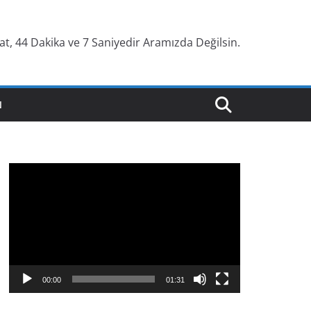
at, 44 Dakika ve 8 Saniyedir Aramızda Değilsin.
N
V
i
d
e
o
o
y
00:00
01:31
n
a