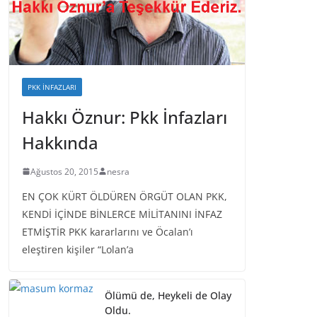
PKK İNFAZLARI
Hakkı Öznur: Pkk İnfazları
Hakkında
Ağustos 20, 2015
nesra
EN ÇOK KÜRT ÖLDÜREN ÖRGÜT OLAN PKK,
KENDİ İÇİNDE BİNLERCE MİLİTANINI İNFAZ
ETMİŞTİR PKK kararlarını ve Öcalan’ı
eleştiren kişiler “Lolan’a
Ölümü de, Heykeli de Olay
Oldu.