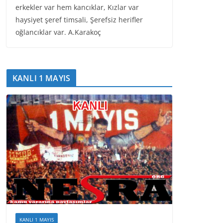
erkekler var hem kancıklar, Kızlar var
haysiyet şeref timsali, Şerefsiz herifler
oğlancıklar var. A.Karakoç
KANLI 1 MAYIS
KANLI 1 MAYIS