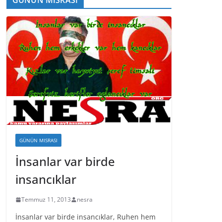
GÜNÜN MISRASI
İnsanlar var birde
insancıklar
Temmuz 11, 2013
nesra
İnsanlar var birde insancıklar, Ruhen hem